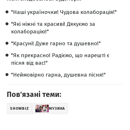
"Наші україночки! Чудова колаборація!"
"Які ніжні та красиві! Дякуємо за
колаборацію!"
"Красуні! Дуже гарно та душевно!"
"Як прекрасно! Радіємо, що нарешті є
пісня від вас!"
"Неймовірно гарна, душевна пісня!"
Пов'язані теми:
SHOWBIZ
МУЗИКА