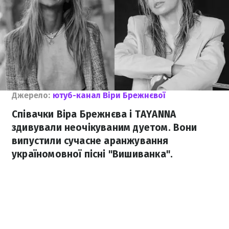
Джерело:
ютуб-канал Віри Брежнєвої
Співачки Віра Брежнєва і TAYANNA
здивували неочікуваним дуетом. Вони
випустили сучасне аранжування
україномовної пісні "Вишиванка".