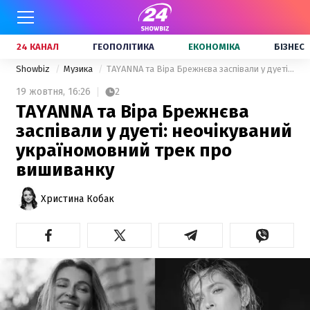
24 КАНАЛ
ГЕОПОЛІТИКА
ЕКОНОМІКА
БІЗНЕС
Showbiz
Музика
TAYANNA та Віра Брежнєва заспівали у дуеті: неочікуваний україномовний трек про вишиванку
19 жовтня,
16:26
2
TAYANNA та Віра Брежнєва
заспівали у дуеті: неочікуваний
україномовний трек про
вишиванку
Христина Кобак