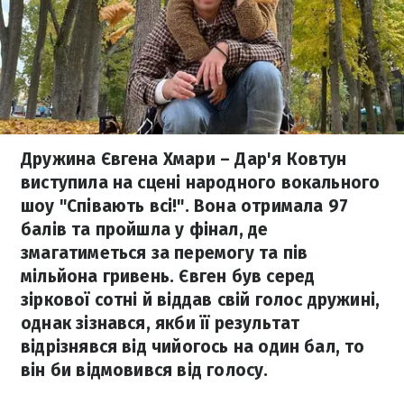
Дружина Євгена Хмари – Дар'я Ковтун
виступила на сцені народного вокального
шоу "Співають всі!". Вона отримала 97
балів та пройшла у фінал, де
змагатиметься за перемогу та пів
мільйона гривень. Євген був серед
зіркової сотні й віддав свій голос дружині,
однак зізнався, якби її результат
відрізнявся від чийогось на один бал, то
він би відмовився від голосу.