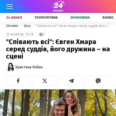
24 КАНАЛ
ГЕОПОЛІТИКА
ЕКОНОМІКА
БІЗНЕС
Showbiz
Шоу
"Співають всі": Євген Хмара серед суддів, його дружина – на сцені
13 жовтня,
10:16
2
"Співають всі": Євген Хмара
серед суддів, його дружина – на
сцені
Христина Кобак