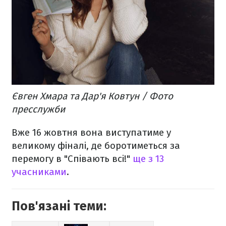
Євген Хмара та Дар'я Ковтун / Фото
пресслужби
Вже 16 жовтня вона виступатиме у
великому фіналі, де боротиметься за
перемогу в "Співають всі!"
ще з 13
учасниками
.
Пов'язані теми: