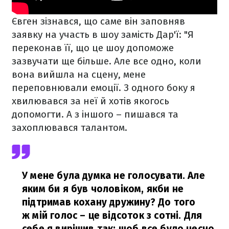
Євген зізнався, що саме він заповняв
заявку на участь в шоу замість Дар'ї: "Я
переконав її, що це шоу допоможе
зазвучати ще більше. Але все одно, коли
вона вийшла на сцену, мене
переповнювали емоції. З одного боку я
хвилювався за неї й хотів якогось
допомогти. А з іншого – пишався та
захоплювався талантом.
У мене була думка не голосувати. Але
яким би я був чоловіком, якби не
підтримав кохану дружину? До того
ж мій голос – це відсоток з сотні. Для
себе я вирішив так: щоб все було чесно,