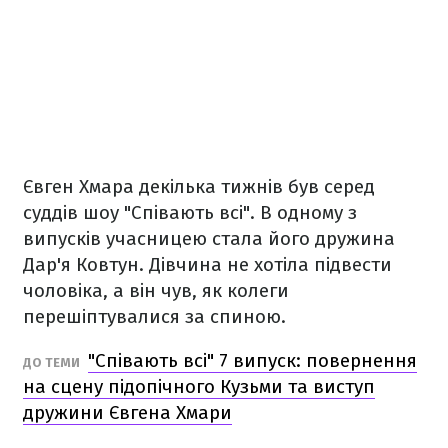
Євген Хмара декілька тижнів був серед
суддів шоу "Співають всі". В одному з
випусків учасницею стала його дружина
Дар'я Ковтун. Дівчина не хотіла підвести
чоловіка, а він чув, як колеги
перешіптувалися за спиною.
"Співають всі" 7 випуск: повернення
ДО ТЕМИ
на сцену підопічного Кузьми та виступ
дружини Євгена Хмари