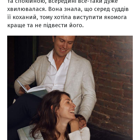
та спокійною, всередині все-таки дуже
хвилювалася. Вона знала, що серед суддів
її коханий, тому хотіла виступити якомога
краще та не підвести його.