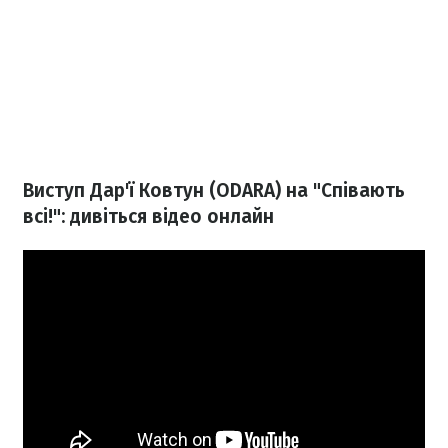
Виступ Дар'ї Ковтун (ODARA) на "Співають
всі!": дивіться відео онлайн