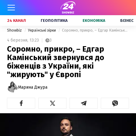
24 КАНАЛ
ГЕОПОЛІТИКА
ЕКОНОМІКА
БІЗНЕС
Showbiz
Українські зірки
Соромно, прикро, – Едгар Камінський звернувся до біженців з України, які "жирують" у Європі
4 березня,
13:23
3
Соромно, прикро, – Едгар
Камінський звернувся до
біженців з України, які
"жирують" у Європі
Марина Джура