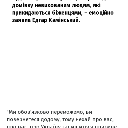
домівку невихованим людям, які
прикидаються біженцями,
– емоційно
заявив Едгар Камінський.
"Ми обов'язково переможемо, ви
повернетеся додому, тому нехай про вас,
про нас, про Україну залишиться приємне