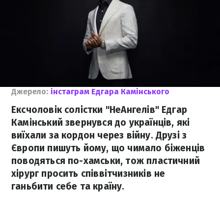
Джерело:
інстаграм Едгара Камінського
Ексчоловік солістки "НеАнгелів" Едгар
Камінський звернувся до українців, які
виїхали за кордон через війну. Друзі з
Європи пишуть йому, що чимало біженців
поводяться по-хамськи, тож пластичний
хірург просить співвітчизників не
ганьбити себе та країну.