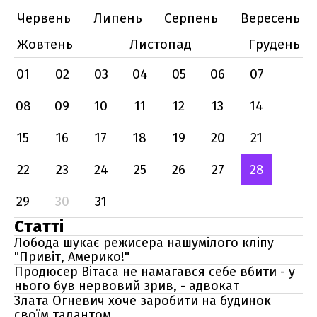
Червень
Липень
Серпень
Вересень
Жовтень
Листопад
Грудень
01
02
03
04
05
06
07
08
09
10
11
12
13
14
15
16
17
18
19
20
21
22
23
24
25
26
27
28
29
30
31
Статті
Лобода шукає режисера нашумілого кліпу
"Привіт, Америко!"
Продюсер Вітаса не намагався себе вбити - у
нього був нервовий зрив, - адвокат
Злата Огневич хоче заробити на будинок
своїм талантом