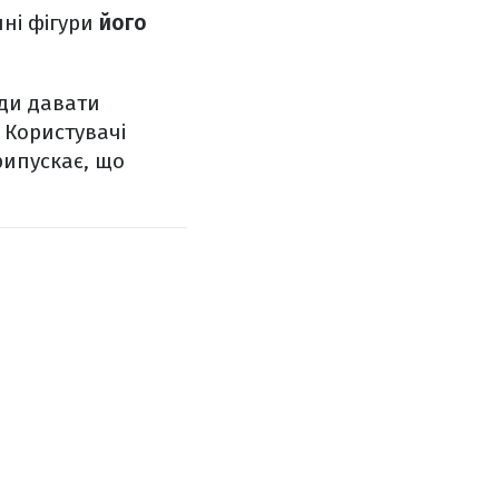
ні фігури
його
уди давати
. Користувачі
рипускає, що