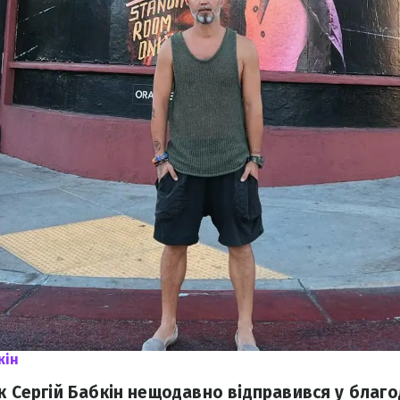
кін
к Сергій Бабкін нещодавно відправився у благо