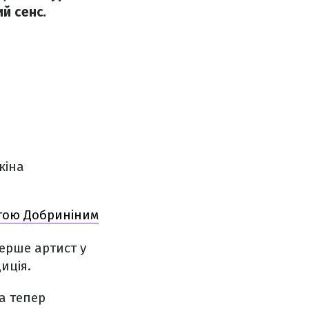
й сенс.
кіна
ітою Добриніним
перше артист у
иція.
ка тепер