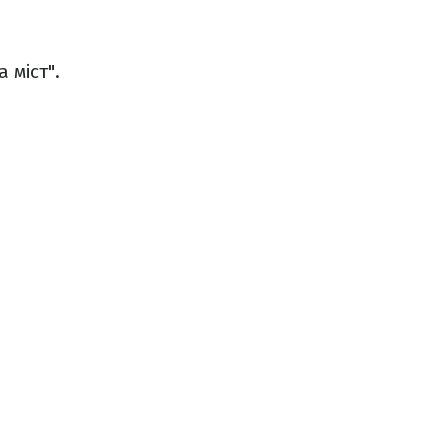
 міст".