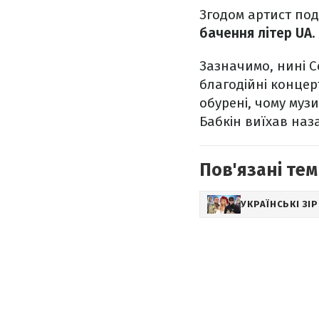
Згодом артист под
бачення літер UA
.
Зазначимо, нині С
благодійні конце
обурені, чому муз
Бабкін виїхав наз
Пов'язані тем
УКРАЇНСЬКІ ЗІ