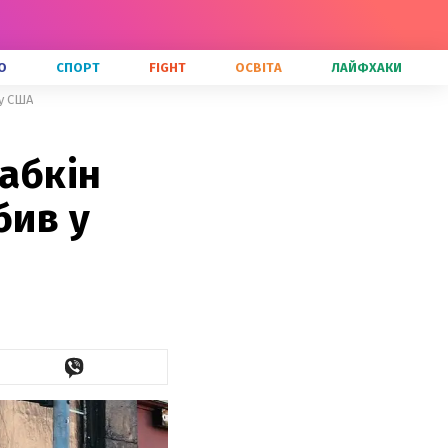
О
СПОРТ
FIGHT
ОСВІТА
ЛАЙФХАКИ
 у США
Бабкін
бив у