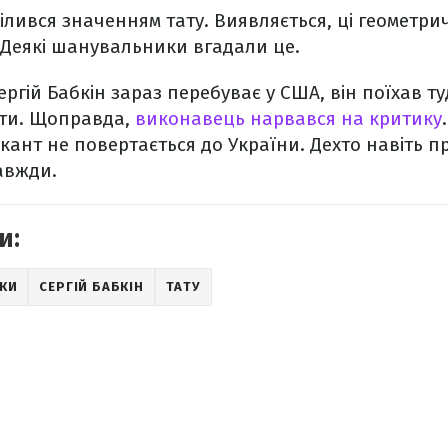
ілився значенням тату. Виявляється, ці геометрич
 Деякі шанувальники вгадали це.
ергій Бабкін зараз перебуває у США, він поїхав т
рти. Щоправда,
виконавець нарвався на критику
икант не повертається до України. Дехто навіть п
авжди.
и:
РКИ
СЕРГІЙ БАБКІН
ТАТУ