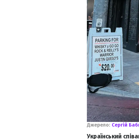
Джерело:
Сергій Баб
Український співа