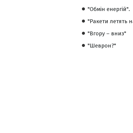
"Обмін енергій".
"Ракети летять на
"Вгору – вниз"
"Шеврон?"