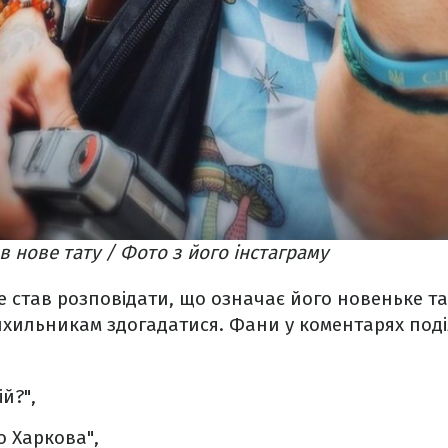
в нове тату / Фото з його інстаграму
е став розповідати, що означає його новеньке тат
хильникам здогадатися. Фани у коментарях поді
й?",
о Харкова",