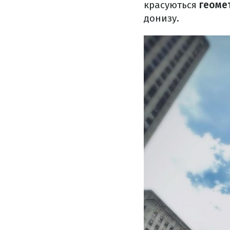
красуються
геомет
донизу.