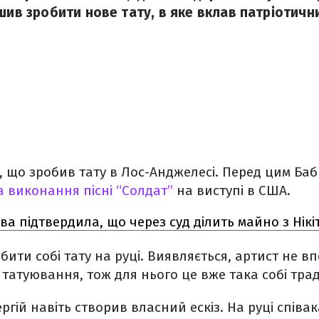
шив зробити нове тату, в яке вклав патріотични
, що зробив тату в Лос-Анджелесі. Перед цим Баб
 виконання пісні “Солдат”
на виступі в США.
ва підтвердила, що через суд ділить майно з Нік
бити собі тату на руці. Виявляється, артист не в
 татуювання, тож для нього це вже така собі трад
ргій навіть створив власний ескіз. На руці співа