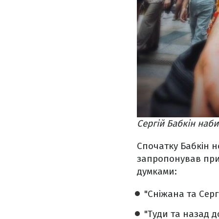
Сергій Бабкін наби
Спочатку Бабкін н
запропонував при
думками:
"Сніжана та Сергі
"Туди та назад д