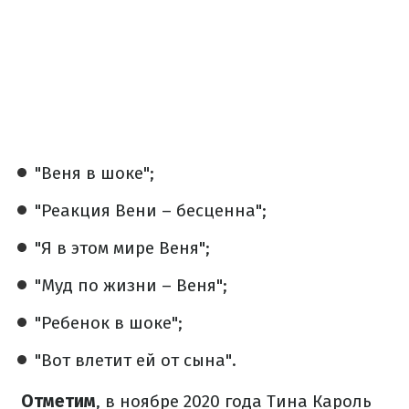
"Веня в шоке";
"Реакция Вени – бесценна";
"Я в этом мире Веня";
"Муд по жизни – Веня";
"Ребенок в шоке";
"Вот влетит ей от сына".
Отметим
, в ноябре 2020 года Тина Кароль