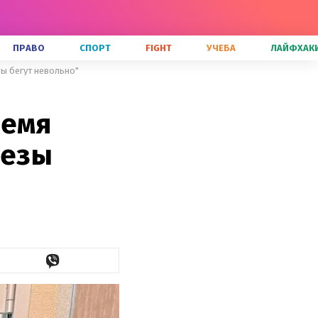
ПРАВО
СПОРТ
FIGHT
УЧЕБА
ЛАЙФХАК
зы бегут невольно"
ремя
лезы