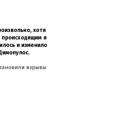
роизвольно, хотя
м происходящим я
нилось и изменило
Димопулос.
остановили взрывы