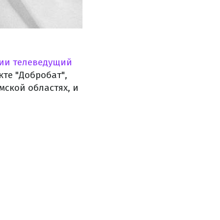
ии телеведущий
кте "Добробат",
ской областях, и