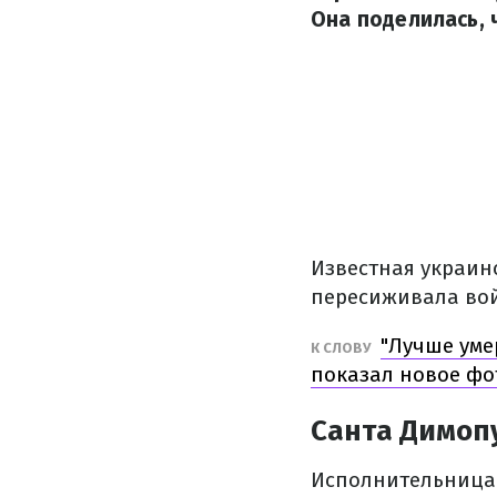
Она поделилась, 
Известная украин
пересиживала войн
"Лучше уме
К СЛОВУ
показал новое фо
Санта Димопу
Исполнительница 