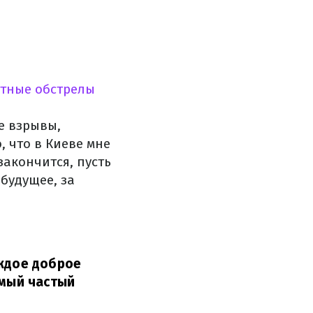
тные обстрелы
е взрывы,
 что в Киеве мне
закончится, пусть
будущее, за
аждое доброе
амый частый