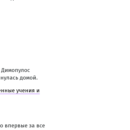
а Димопулос
рнулась домой.
енные учения и
о впервые за все