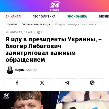
24 КАНАЛ
ГЕОПОЛИТИКА
ЭКОНОМИКА
БИЗНЕ
Showbiz
Украинские звезды
Я иду в президенты Украины, – блогер Лебигович заинтриговал важным обращением
28 августа,
11:48
3
Я иду в президенты Украины, –
блогер Лебигович
заинтриговал важным
обращением
Мария Бондар