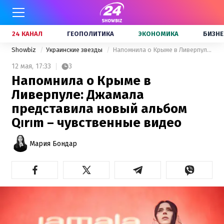
24 КАНАЛ
ГЕОПОЛИТИКА
ЭКОНОМИКА
БИЗНЕ
Showbiz
Украинские звезды
Напомнила о Крыме в Ливерпуле: Джамала представила новый альбом Qırım – чувственные видео
12 мая,
17:33
3
Напомнила о Крыме в
Ливерпуле: Джамала
представила новый альбом
Qırım – чувственные видео
Мария Бондар