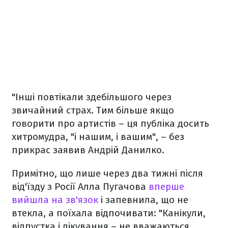
"Інші повтікали здебільшого через
звичайний страх. Тим більше якщо
говорити про артистів – ця публіка досить
хитромудра, "і нашим, і вашим", – без
прикрас заявив Андрій Данилко.
Примітно, що лише через два тижні після
від'їзду з Росії Алла Пугачова
вперше
вийшла на зв'язок
і запевнила, що не
втекла, а поїхала відпочивати: "Канікули,
відпустка і лікування – не вважаються