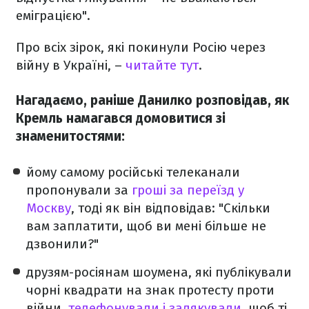
еміграцією".
Про всіх зірок, які покинули Росію через
війну в Україні, –
читайте тут
.
Нагадаємо, раніше Данилко розповідав, як
Кремль намагався домовитися зі
знаменитостями:
йому самому російські телеканали
пропонували за
гроші за переїзд у
Москву
, тоді як він відповідав: "Скільки
вам заплатити, щоб ви мені більше не
дзвонили?"
друзям-росіянам шоумена, які публікували
чорні квадрати на знак протесту проти
війни,
телефонували і залякували
, щоб ті