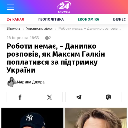
24 КАНАЛ
ГЕОПОЛІТИКА
ЕКОНОМІКА
БІЗНЕС
Showbiz
Українські зірки
Роботи немає, – Данилко розповів, як Максим Галкін поплатився за підтримку України
16 березня,
16:33
2
Роботи немає, – Данилко
розповів, як Максим Галкін
поплатився за підтримку
України
Марина Джура