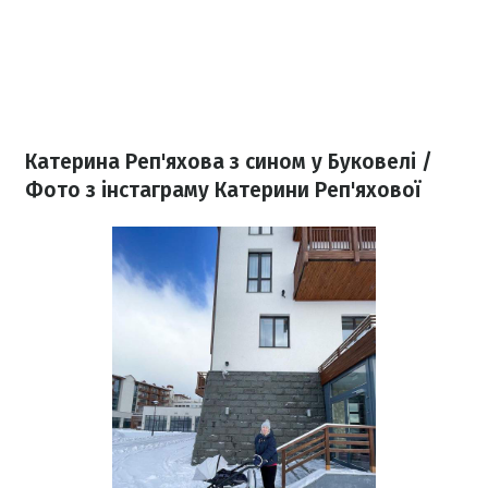
Катерина Реп'яхова з сином у Буковелі /
Фото з інстаграму Катерини Реп'яхової