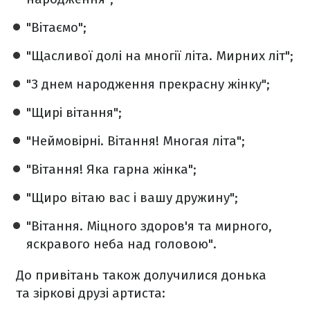
"Вітаємо";
"Щасливої долі на многії літа. Мирних літ";
"З днем народження прекрасну жінку";
"Щирі вітання";
"Неймовірні. Вітання! Многая літа";
"Вітання! Яка гарна жінка";
"Щиро вітаю вас і вашу дружину";
"Вітання. Міцного здоров'я та мирного,
яскравого неба над головою".
До привітань також долучилися донька
та зіркові друзі артиста: