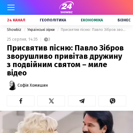
24 КАНАЛ
ГЕОПОЛІТИКА
ЕКОНОМІКА
БІЗНЕС
Showbiz
Українські зірки
Присвятив пісню: Павло Зібров зворушливо привітав дружину з подвійним святом – миле відео
25 серпня,
14:35
3
Присвятив пісню: Павло Зібров
зворушливо привітав дружину
з подвійним святом – миле
відео
Софія Хомишин