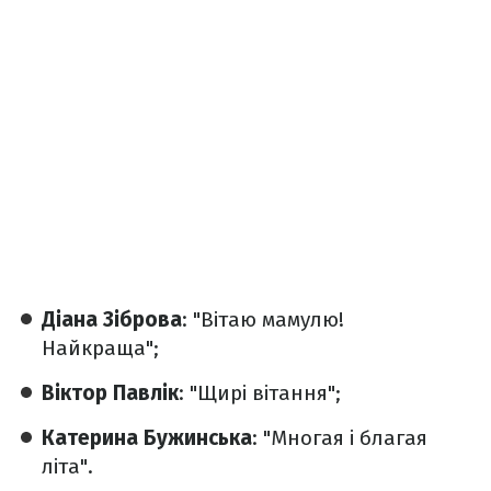
Діана Зіброва
: "Вітаю мамулю!
Найкраща";
Віктор Павлік
: "Щирі вітання";
Катерина Бужинська
: "Многая і благая
літа".