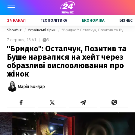
24 КАНАЛ
ГЕОПОЛІТИКА
ЕКОНОМІКА
БІЗНЕС
Showbiz
Українські зірки
"Бридко": Остапчук, Позитив та Буше нарвалися на хейт через образливі висловлювання про жінок
7 серпня,
13:41
5
"Бридко": Остапчук, Позитив та
Буше нарвалися на хейт через
образливі висловлювання про
жінок
Марія Бондар