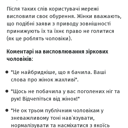
Після таких слів користувачі мережі
висловили своє обурення. Жінки вважають,
що подібні заяви з приводу зовнішності
принижують їх та їхнє право не голитися
(як це роблять чоловіки).
Коментарі на висловлювання зіркових
чоловіків:
"Це найбридкіше, що я бачила. Ваші
слова про жінок жахливі".
"Щось не побачила у вас поголених ніг та
рук! Відчепіться від жінок!"
"Не ок трьом публічним чоловікам у
зневажливому тоні навʼязувати,
нормалізувати та насміхатися з якоїсь