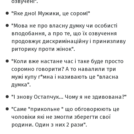
озвучені".
"Яке дно! Мужики, це сором!"
"Мова не про власну думку чи особисті
вподобання, а про те, що їх озвучення
продовжує дискримінаційну і принизливу
риторику проти жінок".
"Коли вже настане час і таке буде просто
соромно говорити? А то навалили три
мужі купу г*мна і називають це "власна
думка".
"І знову Остапчук… Чому я не здивована?"
"Саме "прикольне " що обговорюють це
чоловіки які не змогли зберегти свої
родини. Один з них 2 рази".