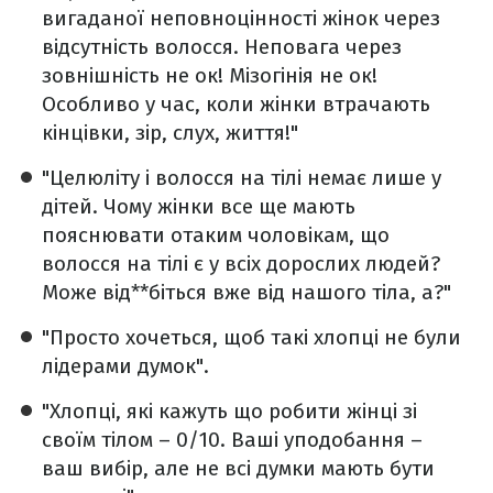
вигаданої неповноцінності жінок через
відсутність волосся. Неповага через
зовнішність не ок! Мізогінія не ок!
Особливо у час, коли жінки втрачають
кінцівки, зір, слух, життя!"
"Целюліту і волосся на тілі немає лише у
дітей. Чому жінки все ще мають
пояснювати отаким чоловікам, що
волосся на тілі є у всіх дорослих людей?
Може від**біться вже від нашого тіла, а?"
"Просто хочеться, щоб такі хлопці не були
лідерами думок".
"Хлопці, які кажуть що робити жінці зі
своїм тілом – 0/10. Ваші уподобання –
ваш вибір, але не всі думки мають бути