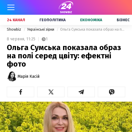
24 КАНАЛ
ГЕОПОЛІТИКА
ЕКОНОМІКА
БІЗНЕС
Showbiz
Українські зірки
Ольга Сумська показала образ на полі серед цвіту: ефектні фото
8 червня,
11:25
1
Ольга Сумська показала образ
на полі серед цвіту: ефектні
фото
Марія Касій