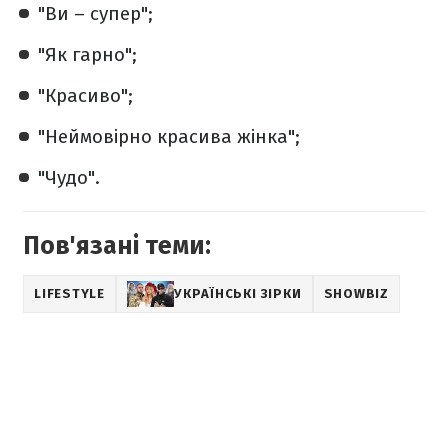
"Ви – супер";
"Як гарно";
"Красиво";
"Неймовірно красива жінка";
"Чудо".
Пов'язані теми:
LIFESTYLE
УКРАЇНСЬКІ ЗІРКИ
SHOWBIZ