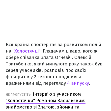
Вся країна спостерігає за розвитком подій
на
"Холостячці"
. Глядачам цікаво, кого ж
обере співачка Злата Огнєвіч. Олексій
Тригубенко, який минулого року також був
серед учасників, розповів про своїх
фаворитів у 2 сезоні та поділився
враженнями від перегляду
4 випуску
.
Інтерв'ю з учасником
НЕ ПРОПУСТІТЬ
"Холостячки" Романом Васильєвим:
знайомство зі Златою, зйомки та