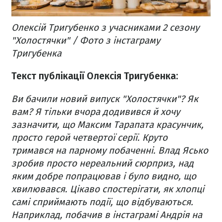
Олексій Тригубенко з учасниками 2 сезону
"Холостячки" / Фото з інстаграму
Тригубенка
Текст публікації Олексія Тригубенка:
Ви бачили новий випуск "Холостячки"? Як
вам? Я тільки вчора додивився й хочу
зазначити, що Максим Тарапата красунчик,
просто герой четвертої серії. Круто
тримався на парному побаченні. Влад Ясько
зробив просто нереальний сюрприз, над
яким добре попрацював і було видно, що
хвилювався. Цікаво спостерігати, як хлопці
самі сприймають події, що відбуваються.
Наприклад, побачив в інстаграмі Андрія на