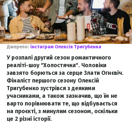
Джерело:
інстаграм Олексія Тригубенка
У розпалі другий сезон романтичного
реаліті-шоу "Холостячка". Чоловіки
завзято борються за серце Злати Огнєвіч.
Фіналіст першого сезону Олексій
Тригубенко зустрівся з деякими
учасниками, а також зазначив, що їм не
варто порівнювати те, що відбувається
на проєкті, з минулим сезоном, оскільки
це 2 різні історії.