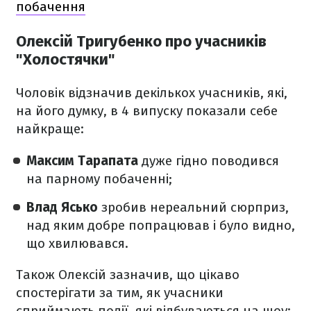
побачення
Олексій Тригубенко про учасників
"Холостячки"
Чоловік відзначив декількох учасників, які,
на його думку, в 4 випуску показали себе
найкраще:
Максим Тарапата
дуже гідно поводився
на парному побаченні;
Влад Ясько
зробив нереальний сюрприз,
над яким добре попрацював і було видно,
що хвилювався.
Також Олексій зазначив, що цікаво
спостерігати за тим, як учасники
сприймають події, які відбуваються на шоу: