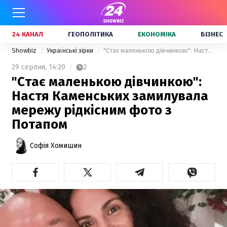
24 КАНАЛ
ГЕОПОЛІТИКА
ЕКОНОМІКА
БІЗНЕС
Showbiz
Українські зірки
"Стає маленькою дівчинкою": Настя Каменських замилувала мережу рідкісним фото з Потапом
29 серпня,
14:20
2
"Стає маленькою дівчинкою":
Настя Каменських замилувала
мережу рідкісним фото з
Потапом
Софія Хомишин