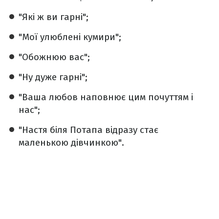
"Які ж ви гарні";
"Мої улюблені кумири";
"Обожнюю вас";
"Ну дуже гарні";
"Ваша любов наповнює цим почуттям і
нас";
"Настя біля Потапа відразу стає
маленькою дівчинкою".