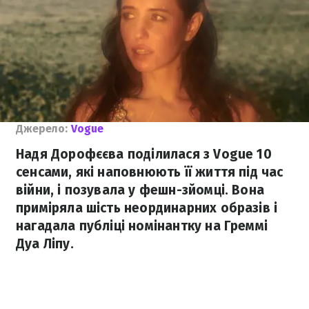
Джерело:
Vogue
Надя Дорофєєва поділилася з Vogue 10
сенсами, які наповнюють її життя під час
війни, і позувала у фешн-зйомці. Вона
приміряла шість неординарних образів і
нагадала публіці номінантку на Греммі
Дуа Ліпу.