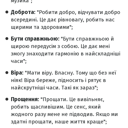
музика";
Доброта:
"Робити добро, відчувати добро
всередині. Це дає рівновагу, робить нас
щирими та здоровими";
Бути справжньою:
"Бути справжньою й
щирою передусім з собою. Це дає мені
змогу знаходити гармонію в найскладніші
часи";
Віра:
"Мати віру. Власну. Тому що без неї
ніяк! Віра береже, підносить і рятує в
найскрутніші часи. Такі як зараз";
Прощення:
"Прощати. Це вивільняє,
робить щасливішим. Це сенс, який
жодного разу мене не підводив. Якщо ми
здатні прощати, наше життя краще";