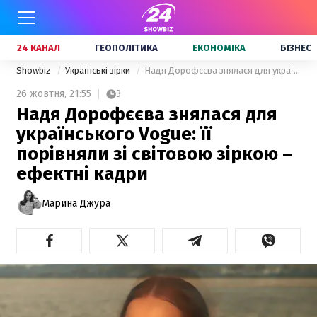
24 КАНАЛ
ГЕОПОЛІТИКА
ЕКОНОМІКА
БІЗНЕС
Showbiz
Українські зірки
Надя Дорофєєва знялася для українського Vogue: її порівняли зі світовою зіркою – ефектні кадри
26 жовтня,
21:55
3
Надя Дорофєєва знялася для
українського Vogue: її
порівняли зі світовою зіркою –
ефектні кадри
Марина Джура