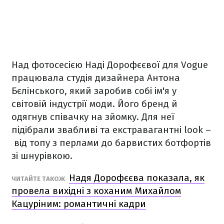
Над фотосесією Наді Дорофєєвої для Vogue
працювала студія дизайнера Антона
Бєлінського, який заробив собі ім'я у
світовій індустрії моди. Його бренд й
одягнув співачку на зйомку. Для неї
підібрали звабливі та екстравагантні look –
від топу з перлами до барвистих ботфортів
зі шнурівкою.
Надя Дорофєєва показала, як
ЧИТАЙТЕ ТАКОЖ
провела вихідні з коханим Михайлом
Кацуріним: романтичні кадри