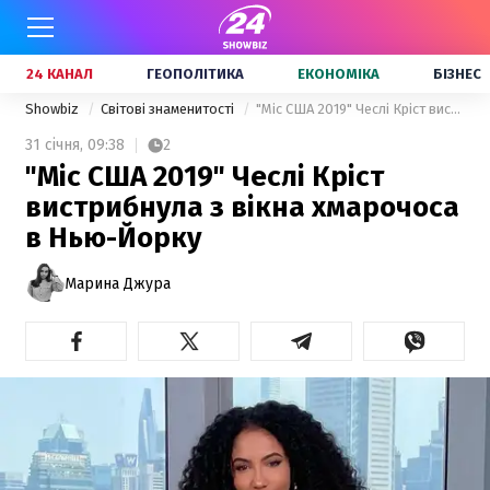
24 КАНАЛ
ГЕОПОЛІТИКА
ЕКОНОМІКА
БІЗНЕС
Showbiz
Світові знаменитості
"Міс США 2019" Чеслі Кріст вистрибнула з вікна хмарочоса в Нью-Йорку
31 січня,
09:38
2
"Міс США 2019" Чеслі Кріст
вистрибнула з вікна хмарочоса
в Нью-Йорку
Марина Джура