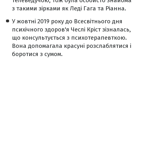
телеведучою, тож була особисто знайома
з такими зірками як Леді Гага та Ріанна.
У жовтні 2019 року до Всесвітнього дня
психічного здоров'я Чеслі Кріст зізналась,
що консультується з психотерапевткою.
Вона допомагала красуні розслаблятися і
боротися з сумом.