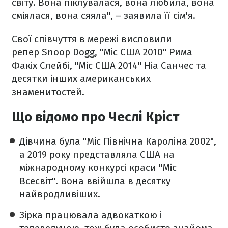
світу. Вона піклувалася, вона любила, вона
сміялася, вона сяяла", – заявила її сім'я.
Свої співчуття в мережі висловили
репер Snoop Dogg, "Міс США 2010" Рима
Факіх Слейбі, "Міс США 2014" Ніа Санчес та
десятки інших американських
знаменитостей.
Що відомо про Чеслі Кріст
Дівчина була "Міс Північна Кароліна 2002",
а 2019 року представляла США на
міжнародному конкурсі краси "Міс
Всесвіт". Вона ввійшла в десятку
найвродливіших.
Зірка працювала адвокаткою і