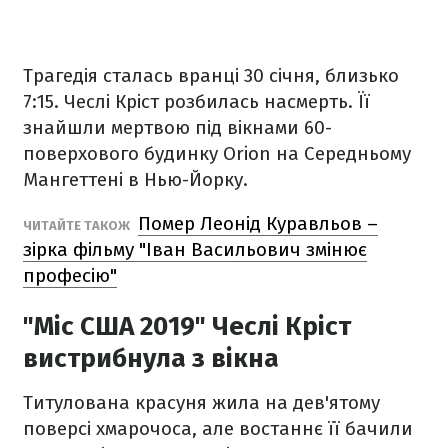
Трагедія сталась вранці 30 січня, близько
7:15. Чеслі Кріст розбилась насмерть. Її
знайшли мертвою під вікнами 60-
поверхового будинку Orion на Середньому
Мангеттені в Нью-Йорку.
Помер Леонід Куравльов –
ЧИТАЙТЕ ТАКОЖ
зірка фільму "Іван Васильович змінює
професію"
"Міс США 2019" Чеслі Кріст
вистрибнула з вікна
Титулована красуня жила на дев'ятому
поверсі хмарочоса, але востаннє її бачили