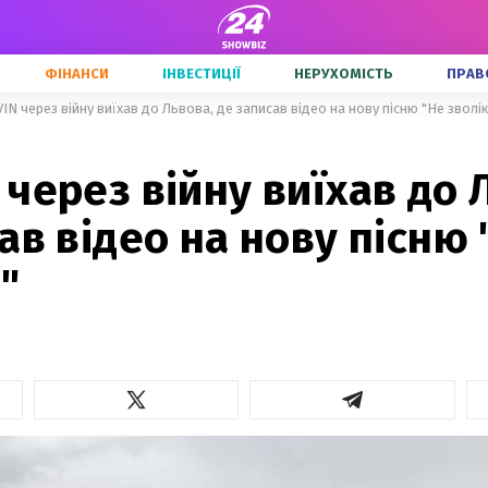
ФІНАНСИ
ІНВЕСТИЦІЇ
НЕРУХОМІСТЬ
ПРАВ
N через війну виїхав до Львова, де записав відео на нову пісню "Не зволі
через війну виїхав до 
ав відео на нову пісню 
"