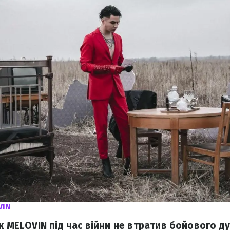
VIN
к MELOVIN під час війни не втратив бойового д