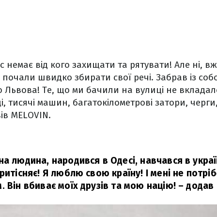
с немає від кого захищати та рятувати! Але ні, вже
и почали швидко збирати свої речі. Забрав із соб
о Львова! Те, що ми бачили на вулиці не вкладало
і, тисячі машин, багатокілометрові затори, черг
ів MELOVIN.
а людина, народився в Одесі, навчався в украї
ритісняє! Я люблю свою країну! І мені не потрі
 Він вбиває моїх друзів та мою націю!
– додав 