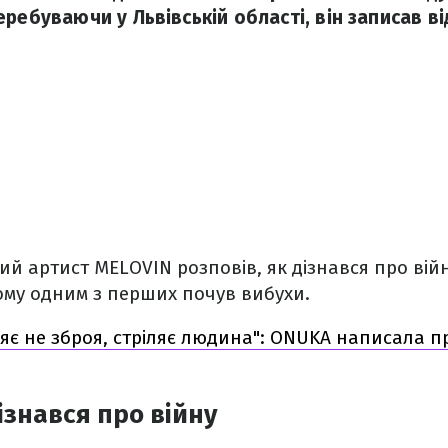
ребуваючи у Львівській області, він записав в
й артист MELOVIN розповів, як дізнався про війну
тому одним з перших почув вибухи.
ляє не зброя, стріляє людина": ONUKA написала п
ізнався про війну