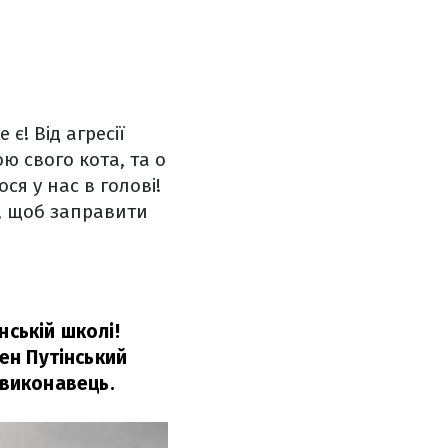
 є! Від агресії
ою свого кота, та о
ся у нас в голові!
и, щоб заправити
нській школі!
бен Путінський
виконавець.