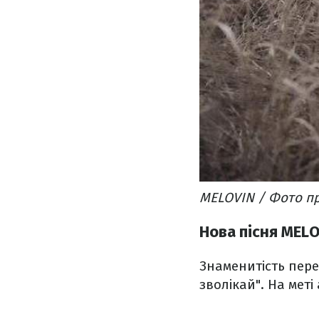
MELOVIN / Фото п
Нова пісня MEL
Знаменитість переї
зволікай". На меті