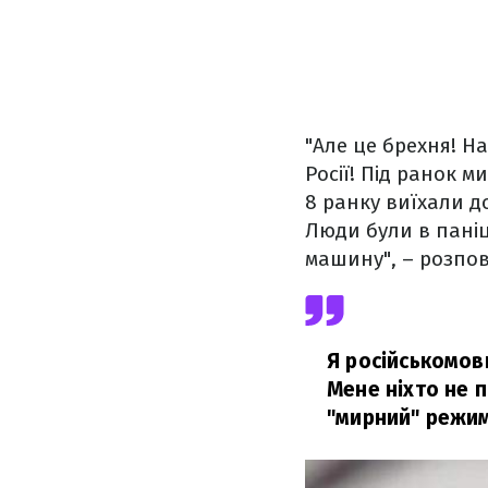
"Але це брехня! На
Росії! Під ранок м
8 ранку виїхали д
Люди були в паніц
машину", – розпов
Я російськомовн
Мене ніхто не п
"мирний" режим.