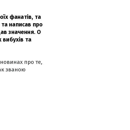
воїх фанатів, та
 та написав про
дав значення. О
х вибухів та
новинах про те,
ак званою