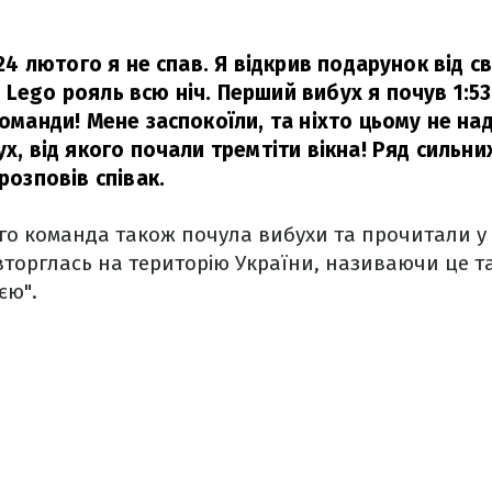
а 24 лютого я не спав. Я відкрив подарунок від с
 Lego рояль всю ніч. Перший вибух я почув 1:53
команди! Мене заспокоїли, та ніхто цьому не на
ух, від якого почали тремтіти вікна! Ряд сильни
розповів співак.
го команда також почула вибухи та прочитали у 
вторглась на територію України, називаючи це т
єю".