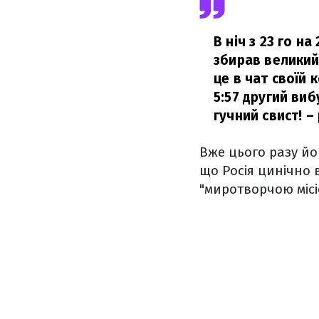
В ніч з 23 го н
збирав великий
це в чат своїй 
5:57 другий виб
гучний свист!
– 
Вже цього разу йо
що Росія цинічно 
"миротворчою місі