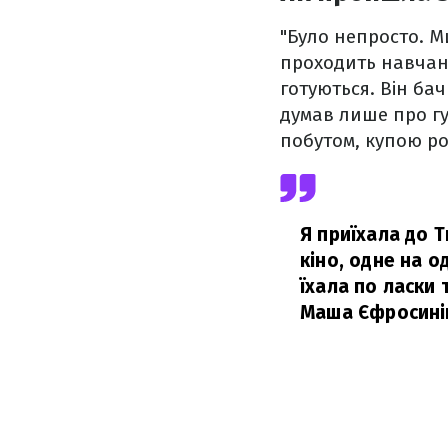
"Було непросто. Ми
проходить навчанн
готуються. Він ба
думав лише про г
побутом, купою ро
Я приїхала до Т
кіно, одне на о
їхала по ласки 
Маша Єфросині