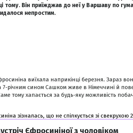
ці тому. Він приїжджав до неї у Варшаву по гум
видалося непростим.
росиніна виїхала наприкінці березня. Зараз вон
 7-річним сином Сашком живе в Німеччині й пов
Саме тому хапається за будь-яку можливість поба
ніна зізналась, що не спілкується зі свекрухою 2
устріч Єфросиніної з чоловіком