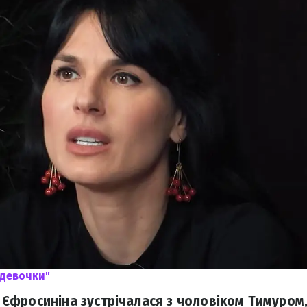
 девочки"
фросиніна зустрічалася з чоловіком Тимуром,