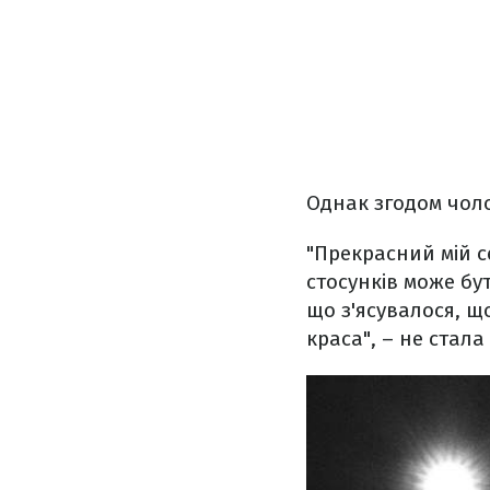
Однак згодом чоло
"Прекрасний мій се
стосунків може бу
що з'ясувалося, що
краса", – не стала