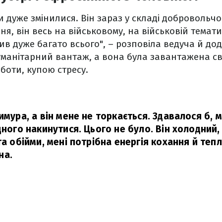
 дуже змінилися. Він зараз у складі добровольчог
я, він весь на військовому, на військовій темати
чив дуже багато всього", – розповіла ведуча й до
уманітарний вантаж, а вона була завантажена св
боти, купою стресу.
имура, а він мене не торкається. Здавалося б, м
дного накинутися. Цього не було. Він холодний,
та обійми, мені потрібна енергія кохання й тепл
на.