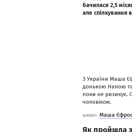
бачилася 2,5 міся
але спілкування 
З України Маша Єф
донькою Наною та
поки не ризикує. 
чоловіком.
Маша Єфроси
ЦІКАВО
Як пройшла з