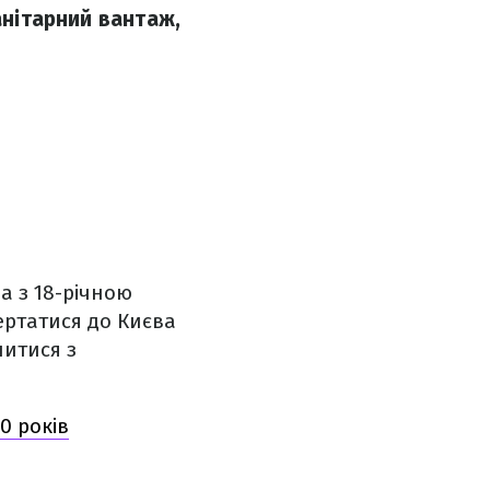
анітарний вантаж,
а з 18-річною
ертатися до Києва
читися з
0 років