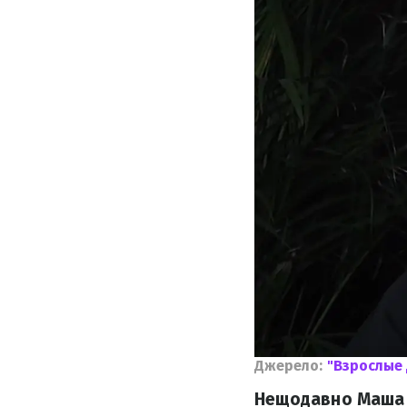
Джерело:
"Взрослые
Нещодавно Маша Є