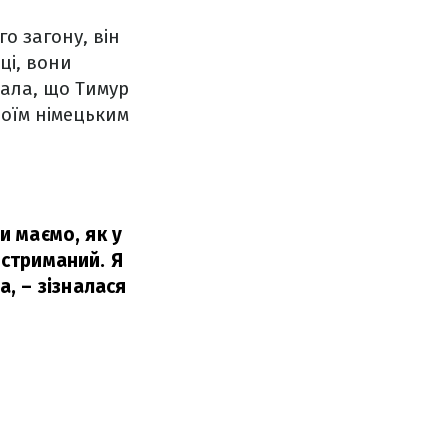
о загону, він
ці, вони
дала, що Тимур
оїм німецьким
и маємо, як у
 стриманий. Я
а,
– зізналася