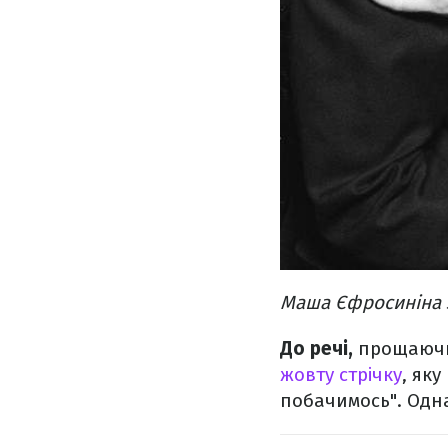
Маша Єфросиніна з
До речі,
прощаючис
жовту стрічку
, яку
побачимось". Однак