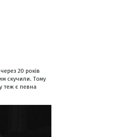
через 20 років
им скучили. Тому
му теж є певна