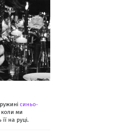
дружині
синьо-
, коли ми
її на руці.