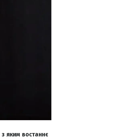
 з яким востаннє