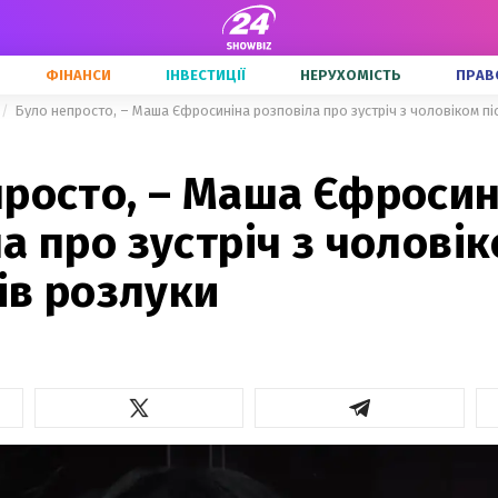
ФІНАНСИ
ІНВЕСТИЦІЇ
НЕРУХОМІСТЬ
ПРАВ
Було непросто, – Маша Єфросиніна розповіла про зустріч з чоловіком піс
просто, – Маша Єфросин
а про зустріч з чоловік
ців розлуки