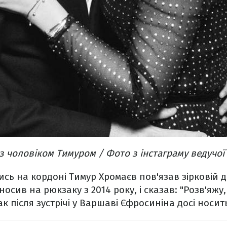
 чоловіком Тимуром / Фото з інстаграму ведучої
ь на кордоні Тимур Хромаєв пов'язав зірковій 
 носив на рюкзаку з 2014 року, і сказав: "Розв'яжу
 після зустрічі у Варшаві Єфросиніна досі носить 