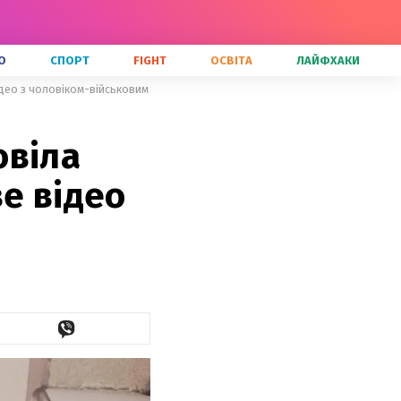
О
СПОРТ
FIGHT
ОСВІТА
ЛАЙФХАКИ
део з чоловіком-військовим
овіла
е відео