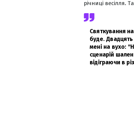
річниці весілля. 
Святкування наш
буде. Двадцять
мені на вухо: "
сценарій шалено
відіграючи в рі