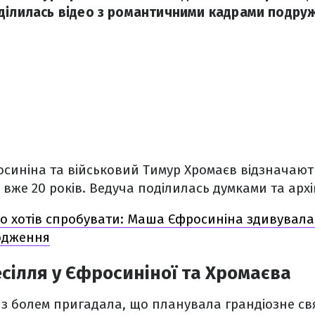
ділилась відео з романтичними кадрами подру
синіна та військовий Тимур Хромаєв відзначаю
о вже 20 років. Ведуча поділилась думками та ар
о хотів спробувати: Маша Єфросиніна здивувала
одження
есілля у Єфросиніної та Хромаєва
з болем пригадала, що планувала грандіозне св