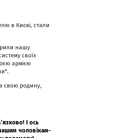
лю в Києві, стали
ворили нашу
истему своїх
воєю армією
ни".
за свою родину,
язково! І ось
 нашим чоловікам-