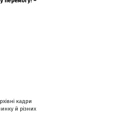
у перемогу!
–
рхівні кадри
инку й різних