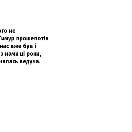
ого не
 Тимур прошепотів
нас вже був і
з нами ці роки,
зналась ведуча.