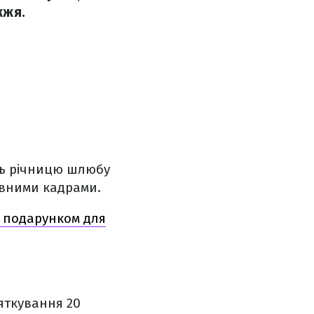
жжя.
ть річницю шлюбу
хівними кадрами.
 подарунком для
яткування 20