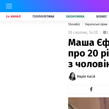
24 КАНАЛ
ГЕОПОЛІТИКА
ЕКОНОМІКА
БІЗНЕС
Showbiz
Українські зірки
30 серпня,
14:20
3
Маша Єф
про 20 р
з чолові
Марія Касій