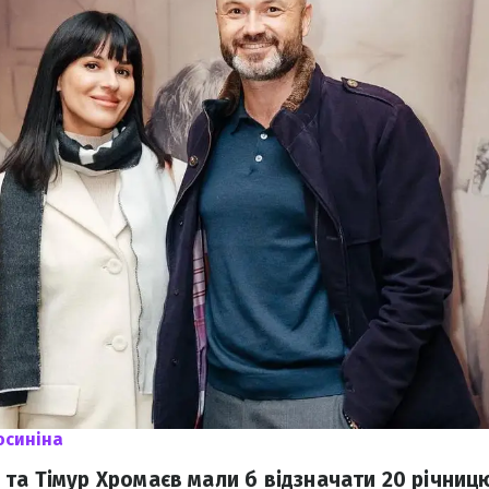
синіна
та Тімур Хромаєв мали б відзначати 20 річницю