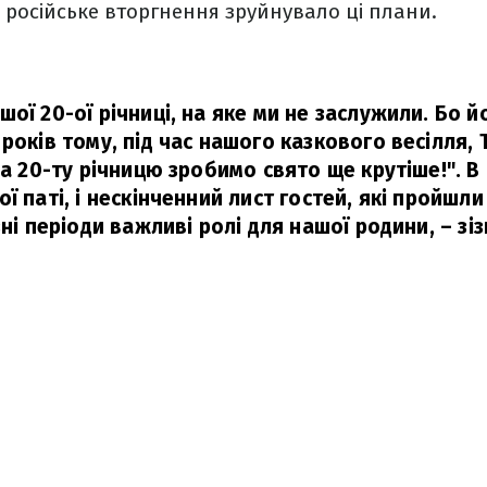
Та російське вторгнення зруйнувало ці плани.
ої 20-ої річниці, на яке ми не заслужили. Бо й
 років тому, під час нашого казкового весілля,
На 20-ту річницю зробимо свято ще крутіше!". В 
ї паті, і нескінченний лист гостей, які пройшли 
зні періоди важливі ролі для нашої родини,
– зі