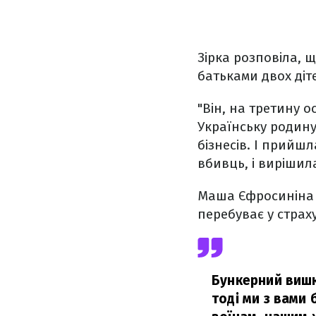
Зірка розповіла, 
батьками двох діт
"Він, на третину 
Українську родину
бізнесів. І прийш
вбивць, і вирішила
Маша Єфросиніна з
перебуває у страху
Бункерний вишк
тоді ми з вами