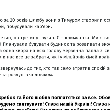
що за 20 років шлюбу вони з Тимуром створили осе
ей, побудували кар'єри.
осетин, на третину грузин. Я – кримчанка. Ми ст
! Планували будувати будинок та розвивати екос
ла одна хвора на всю голову мерзенна падла зі с
 в нас все це забрати, як і у мільйонів сімей краї
вернулась до тих, хто так само втратив спокій 
 та розлуці з чоловіком.
ребок та його шобла поплатяться за все. Обов’
 будемо святкувати! Слава нашій Україні! Слава