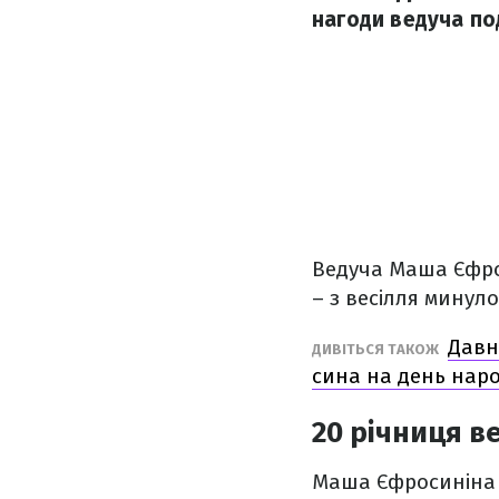
нагоди ведуча по
Ведуча Маша Єфро
– з весілля минул
Давн
ДИВІТЬСЯ ТАКОЖ
сина на день нар
20 річниця в
Маша Єфросиніна 