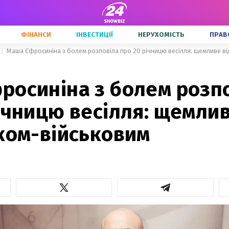
ФІНАНСИ
ІНВЕСТИЦІЇ
НЕРУХОМІСТЬ
ПРАВ
Маша Єфросиніна з болем розповіла про 20 річницю весілля: щемливе ві
росиніна з болем розп
ічницю весілля: щемлив
ком-військовим