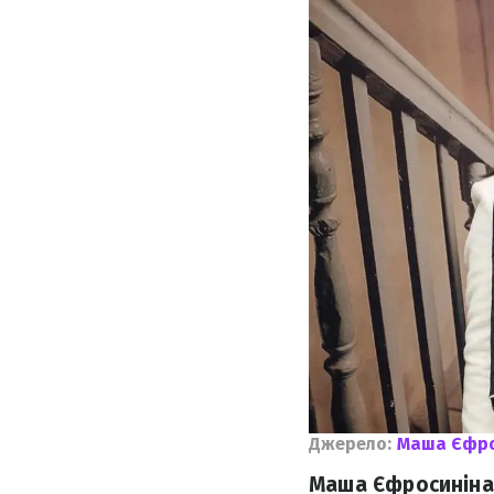
Джерело:
Маша Єфро
Маша Єфросиніна 