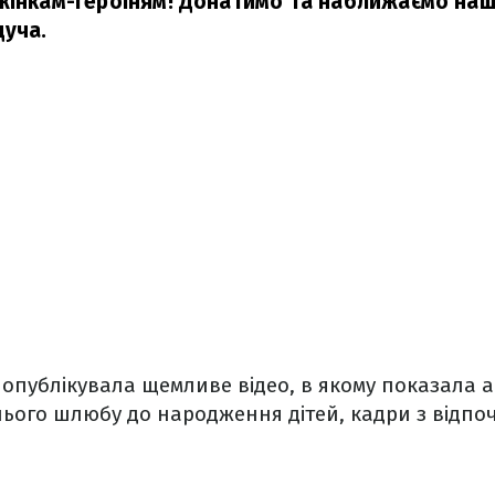
жінкам-героїням! Донатимо та наближаємо наш
дуча.
публікувала щемливе відео, в якому показала а
нього шлюбу до народження дітей, кадри з відпоч