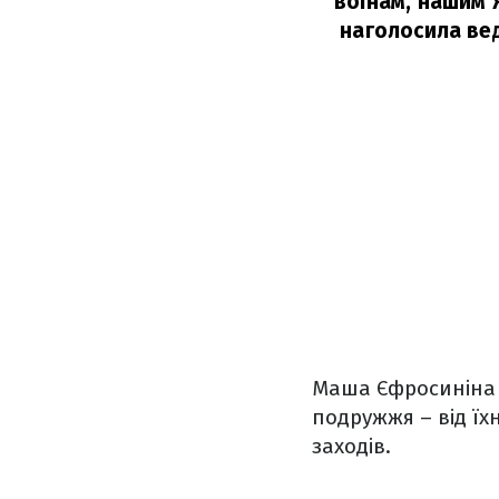
воїнам, нашим 
наголосила ве
Маша Єфросиніна о
подружжя – від їх
заходів.