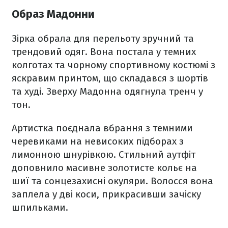
Образ Мадонни
Зірка обрала для перельоту зручний та
трендовий одяг. Вона постала у темних
колготах та чорному спортивному костюмі з
яскравим принтом, що складався з шортів
та худі. Зверху Мадонна одягнула тренч у
тон.
Артистка поєднала вбрання з темними
черевиками на невисоких підборах з
лимонною шнурівкою. Стильний аутфіт
доповнило масивне золотисте кольє на
шиї та сонцезахисні окуляри. Волосся вона
заплела у дві коси, прикрасивши зачіску
шпильками.