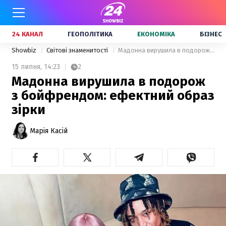
24 КАНАЛ
ГЕОПОЛІТИКА
ЕКОНОМІКА
БІЗНЕС
Showbiz
Світові знаменитості
Мадонна вирушила в подорож з бойфрендом: ефектний образ зірки
15 липня,
14:23
2
Мадонна вирушила в подорож
з бойфрендом: ефектний образ
зірки
Марія Касій