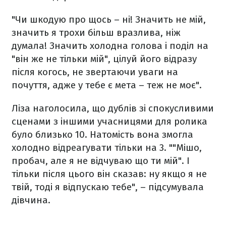
"Чи шкодую про щось – ні! Значить не мій,
значить я трохи більш вразлива, ніж
думала! Значить холодна голова і поділ на
"він же не тільки мій", цілуй його відразу
після когось, не звертаючи уваги на
почуття, адже у тебе є мета – теж не моє".
Ліза наголосила, що дублів зі спокусливими
сценами з іншими учасницями для ролика
було близько 10. Натомість вона змогла
холодно відреагувати тільки на 3. ""Мішо,
пробач, але я не відчуваю що ти мій". І
тільки після цього він сказав: ну якщо я не
твій, тоді я відпускаю тебе", – підсумувала
дівчина.