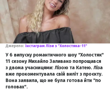
Джерело:
інстаграм Лізи з "Холостяка-11"
У 6 випуску романтичного шоу "Холостяк"
11 сезону Михайло Заливако попрощався
з двома учасницями: Лізою та Катею. Ліза
вже прокоментувала свій виліт з проєкту.
Вона заявила, що не була готова йти "по
головах".