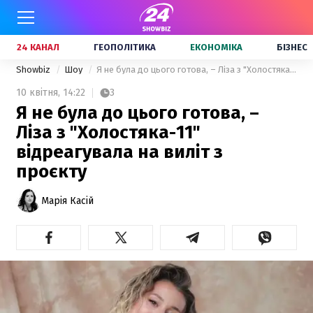
24 КАНАЛ
ГЕОПОЛІТИКА
ЕКОНОМІКА
БІЗНЕС
Showbiz
Шоу
Я не була до цього готова, – Ліза з "Холостяка-11" відреагувала на виліт з проєкту
10 квітня,
14:22
3
Я не була до цього готова, –
Ліза з "Холостяка-11"
відреагувала на виліт з
проєкту
Марія Касій