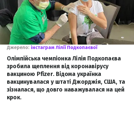
Джерело:
інстаграм Лілії Подкопаєвої
Олімпійська чемпіонка Лілія Подкопаєва
зробила щеплення від коронавірусу
вакциною Pfizer. Відома українка
вакцинувалася у штаті Джорджія, США, та
зізналася, що довго наважувалася на цей
крок.