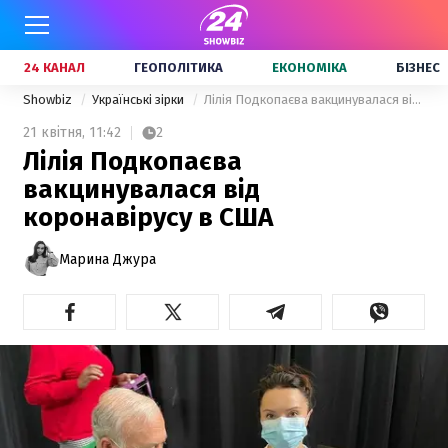
24 КАНАЛ
ГЕОПОЛІТИКА
ЕКОНОМІКА
БІЗНЕС
Showbiz
Українські зірки
Лілія Подкопаєва вакцинувалася від коронавірусу в США
21 квітня,
11:42
2
Лілія Подкопаєва
вакцинувалася від
коронавірусу в США
Марина Джура