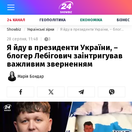
24 КАНАЛ
ГЕОПОЛІТИКА
ЕКОНОМІКА
БІЗНЕС
Showbiz
Українські зірки
Я йду в президенти України, – блогер Лебігович заінтригував важливим зверненням
28 серпня,
11:48
3
Я йду в президенти України, –
блогер Лебігович заінтригував
важливим зверненням
Марія Бондар