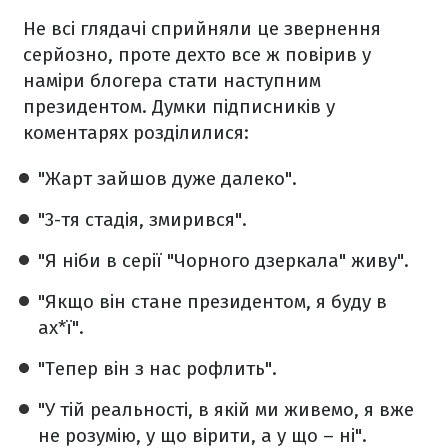
Не всі глядачі сприйняли це звернення
серйозно, проте дехто все ж повірив у
наміри блогера стати наступним
президентом. Думки підписників у
коментарях розділилися:
"Жарт зайшов дуже далеко".
"3-тя стадія, змирився".
"Я ніби в серії "Чорного дзеркала" живу".
"Якщо він стане президентом, я буду в
ах*ї".
"Тепер він з нас рофлить".
"У тій реальності, в якій ми живемо, я вже
не розумію, у що вірити, а у що – ні".