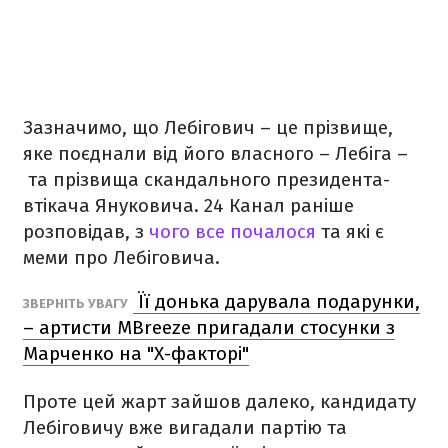
Зазначимо, що Лебігович – це прізвище,
яке поєднали від його власного – Лебіга –
та прізвища скандального президента-
втікача Януковича. 24 Канал раніше
розповідав, з
чого все почалося
та які є
меми про Лебіговича.
Її донька дарувала подарунки,
ЗВЕРНІТЬ УВАГУ
– артисти MBreeze пригадали стосунки з
Марченко на "Х-факторі"
Проте цей жарт зайшов далеко, кандидату
Лебіговичу вже вигадали партію та