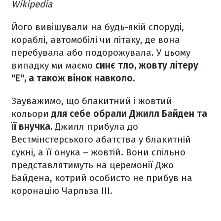
Wikipedia
Його вивішували на будь-якій споруді,
кораблі, автомобілі чи літаку, де вона
перебувала або подорожувала. У цьому
випадку ми маємо
синє тло, жовту літеру
"E", а також вінок навколо.
Зауважимо, що блакитний і жовтий
кольори
для себе обрали Джилл Байден та
її внучка.
Джилл прибула до
Вестмінстерського абатства у блакитній
сукні, а її онука – жовтій. Вони спільно
представлятимуть на церемонії Джо
Байдена, котрий особисто не прибув на
коронацію Чарльза ІІІ.