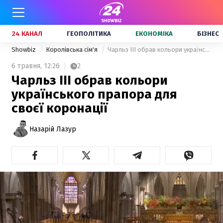
24 КАНАЛ
ГЕОПОЛІТИКА
ЕКОНОМІКА
БІЗНЕС
Showbiz
Королівська сім'я
Чарльз III обрав кольори українського прапора для своєї коронації
6 травня,
12:26
2
Чарльз III обрав кольори
українського прапора для
своєї коронації
Назарій Лазур