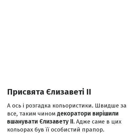
Присвята Єлизаветі ІІ
А ось і розгадка кольористики. Швидше за
все, таким чином
декоратори вирішили
вшанувати Єлизавету ІІ.
Адже саме в цих
кольорах був її особистий прапор.