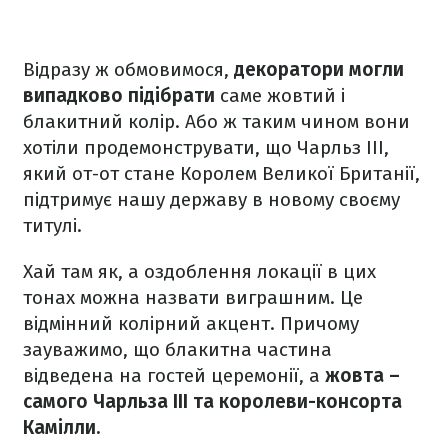
Відразу ж обмовимося,
декоратори могли
випадково підібрати
саме жовтий і
блакитний колір. Або ж таким чином вони
хотіли продемонструвати, що Чарльз ІІІ,
який от-от стане Королем Великої Британії,
підтримує нашу державу в новому своєму
титулі.
Хай там як, а оздоблення локації в цих
тонах можна назвати виграшним. Це
відмінний колірний акцент. Причому
зауважимо, що блакитна частина
відведена на гостей церемонії, а
жовта –
самого Чарльза ІІІ та королеви-консорта
Камілли.