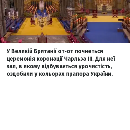
У Великій Британії от-от почнеться
церемонія коронації Чарльза III. Для неї
зал, в якому відбувається урочистість,
оздобили у кольорах прапора України.