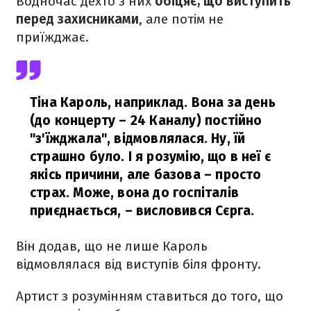
Водночас дехто з них
обіцяє, що виступить
перед захисниками
, але потім не
приїжджає.
Тіна Кароль, наприклад. Вона за день
(до концерту – 24 Каналу) постійно
"з'їжджала", відмовлялася. Ну, їй
страшно було. І я розумію, що в неї є
якісь причини, але базова – просто
страх. Може, вона до госпіталів
приєднається,
– висловився Сєрга.
Він додав, що не лише Кароль
відмовлялася від виступів біля фронту.
Артист з розумінням ставиться до того, що