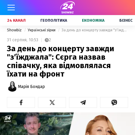
24 КАНАЛ
ГЕОПОЛІТИКА
ЕКОНОМІКА
БІЗНЕС
Showbiz
Українські зірки
За день до концерту завжди "з'їжджала": Сєрга назвав співачку, яка відмовлялася їхати на фронт
31 серпня,
10:53
2
За день до концерту завжди
"з'їжджала": Сєрга назвав
співачку, яка відмовлялася
їхати на фронт
Марія Бондар