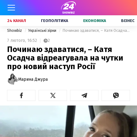
24 КАНАЛ
ГЕОПОЛІТИКА
ЕКОНОМІКА
БІЗНЕС
Showbiz
Українські зірки
Починаю здаватися, – Катя Осадча відреагувала на чутки про новий наступ Росії
7 лютого,
16:52
2
Починаю здаватися, – Катя
Осадча відреагувала на чутки
про новий наступ Росії
Марина Джура