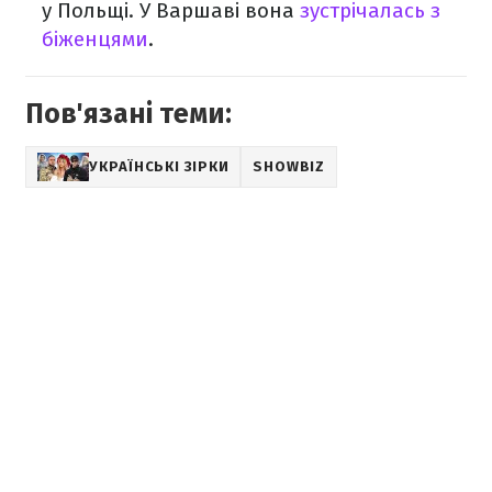
у Польщі. У Варшаві вона
зустрічалась з
біженцями
.
Пов'язані теми:
УКРАЇНСЬКІ ЗІРКИ
SHOWBIZ