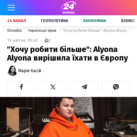
24 КАНАЛ
ГЕОПОЛІТИКА
ЕКОНОМІКА
БІЗНЕС
Showbiz
Українські зірки
"Хочу робити більше": Alyona Alyona вирішила їхати в Європу
19 квітня,
09:45
2
"Хочу робити більше": Alyona
Alyona вирішила їхати в Європу
Марія Касій