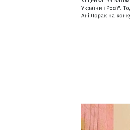
Ющенка "за вагоми
України і Росії".
Ані Лорак на конк