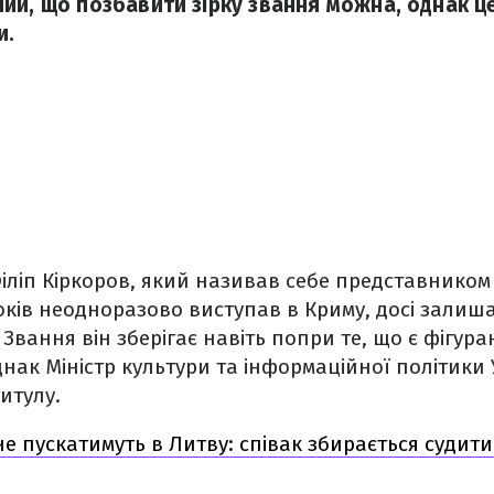
ий, що позбавити зірку звання можна, однак ц
и.
Філіп Кіркоров, який називав себе представником 
років неодноразово виступав в Криму, досі зали
 Звання він зберігає навіть попри те, що є фігур
нак Міністр культури та інформаційної політики
итулу.
не пускатимуть в Литву: співак збирається судити