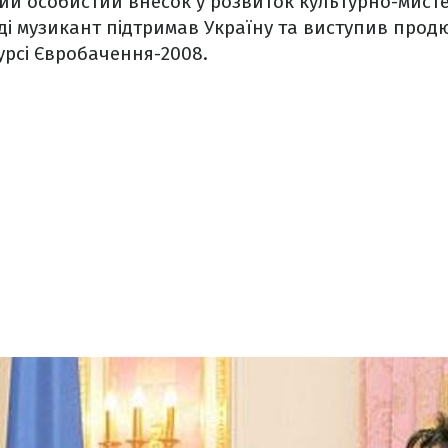
й особистий внесок у розвиток культурно-мисте
 Тоді музикант підтримав Україну та виступив про
урсі Євробачення-2008.