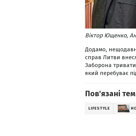
Віктор Ющенко, Ан
Додамо, нещодав
справ Литви внесл
Заборона тривати
який перебуває під
Пов'язані тем
LIFESTYLE
Н