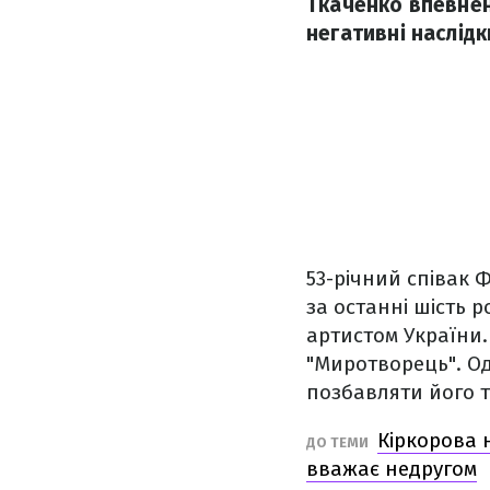
Ткаченко впевнен
негативні наслідк
53-річний співак 
за останні шість 
артистом України.
"Миротворець". Од
позбавляти його т
Кіркорова 
ДО ТЕМИ
вважає недругом