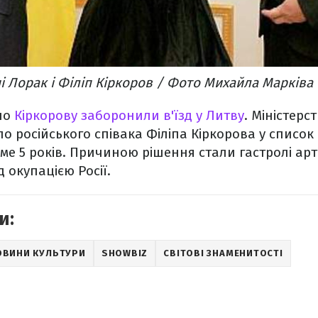
і Лорак і Філіп Кіркоров / Фото Михайла Марківа
но
Кіркорову заборонили в'їзд у Литву
. Міністерс
о російського співака Філіпа Кіркорова у список 
ме 5 років. Причиною рішення стали
гастролі ар
 окупацією Росії.
и:
ОВИНИ КУЛЬТУРИ
SHOWBIZ
СВІТОВІ ЗНАМЕНИТОСТІ