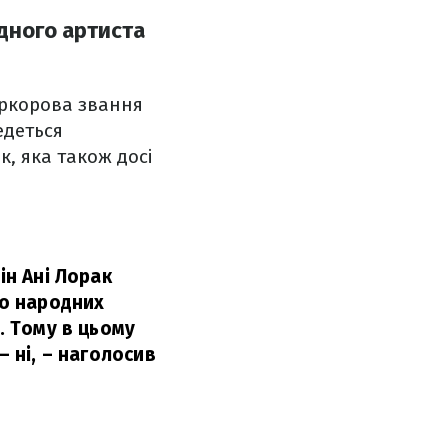
дного артиста
іркорова звання
едеться
, яка також досі
ін Ані Лорак
що народних
. Тому в цьому
 ні,
– наголосив