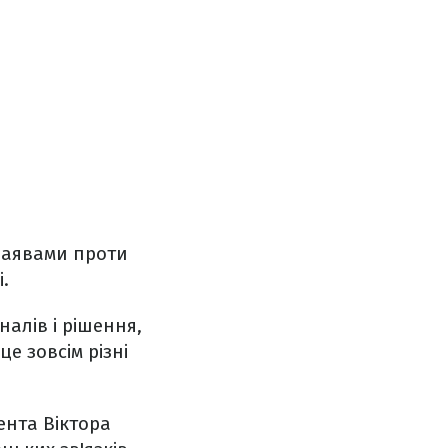
 заявами проти
.
алів і рішення,
е зовсім різні
ента Віктора