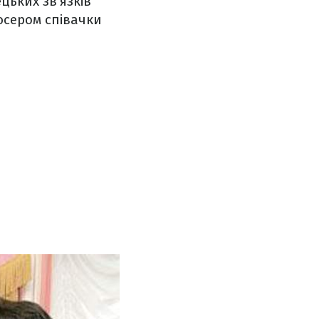
цьких зв'язків
дюсером співачки