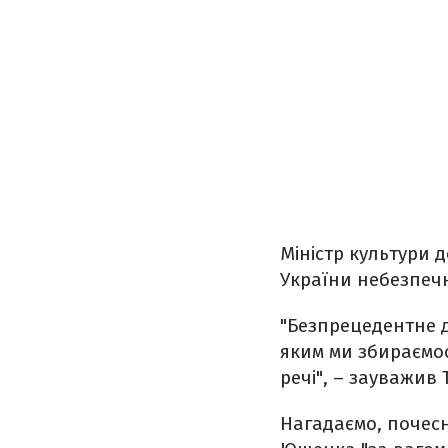
Міністр культури 
України небезпечн
"Безпрецедентне д
яким ми збираємося
речі", – зауважив 
Нагадаємо, почесн