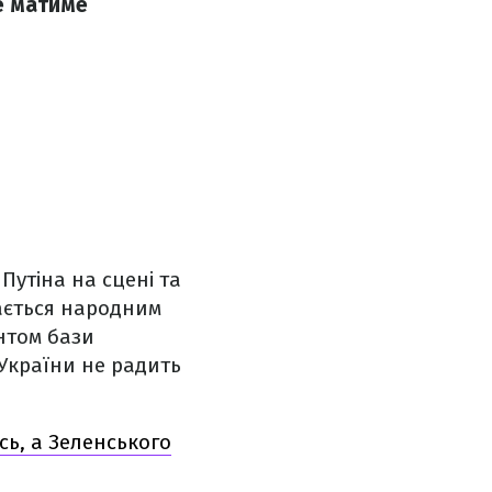
е матиме
Путіна на сцені та
шається народним
антом бази
 України не радить
сь, а Зеленського