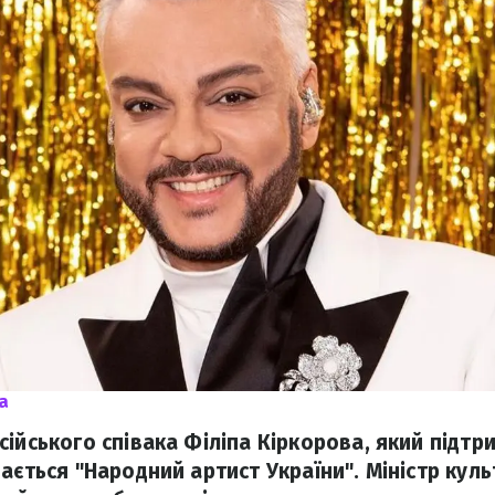
а
сійського співака Філіпа Кіркорова, який підтр
шається "Народний артист України". Міністр кул