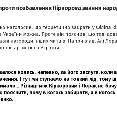
проти позбавлення Кіркорова звання наро
о наголосив, що теоретично забрати у Філіпа К
 України можна. Проте він пояснив, що тоді дов
вні нагороди інших митців. Наприклад, Алі Лорак
дною артисткою України.
алося колись, напевно, за його заслуги, коли в
чення. І тут ми ступаємо на тонкий лід, тому 
чимало… Різниці між Кіркоровим і Лорак не бачу
 пояснити, чому в когось забирати, а в когось –
енко.