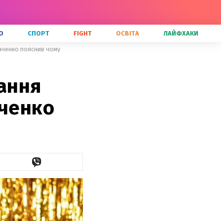
О
СПОРТ
FIGHT
ОСВІТА
ЛАЙФХАКИ
каченко пояснив чому
вання
аченко