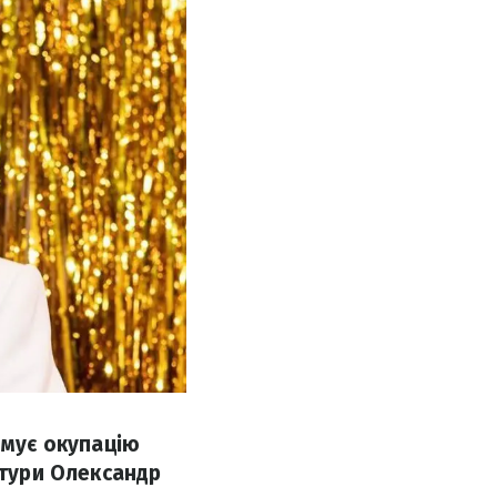
имує окупацію
ьтури Олександр