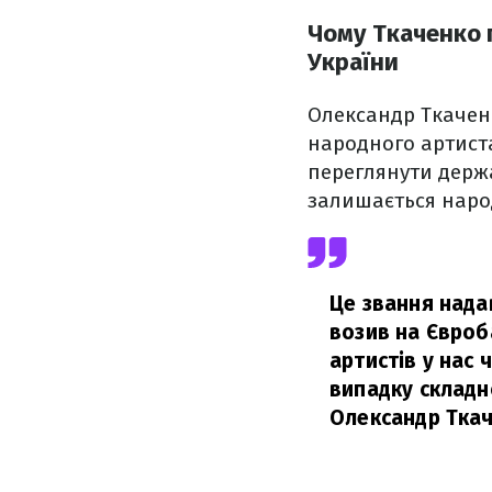
Чому Ткаченко 
України
Олександр Ткаченк
народного артиста
переглянути держа
залишається наро
Це звання надав
возив на Євроба
артистів у нас 
випадку складно
Олександр Ткач