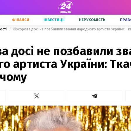
ФІНАНСИ
ІНВЕСТИЦІЇ
НЕРУХОМІСТЬ
ПРАВ
тості
Кіркорова досі не позбавили звання народного артиста України: Т
а досі не позбавили з
о артиста України: Тк
 чому