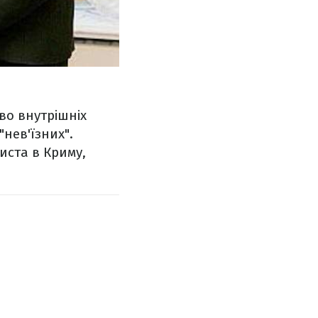
тво внутрішніх
"нев'їзних".
тиста в Криму,