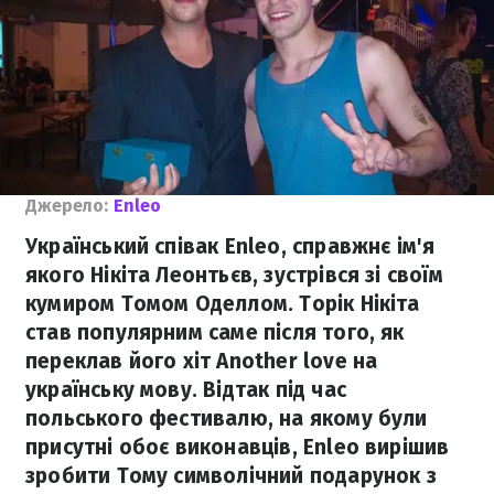
Джерело:
Enleo
Український співак Enleo, справжнє ім'я
якого Нікіта Леонтьєв, зустрівся зі своїм
кумиром Томом Оделлом. Торік Нікіта
став популярним саме після того, як
переклав його хіт Another love на
українську мову. Відтак під час
польського фестивалю, на якому були
присутні обоє виконавців, Enleo вирішив
зробити Тому символічний подарунок з