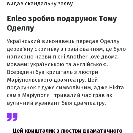
видав скандальну заяву
Enleo зробив подарунок Тому
Оделлу
Український виконавець передав Оделлу
дерев'яну скриньку з гравіюванням, де було
написано назви пісні Another love двома
мовами: українською та англійською.
Всередині був кришталь з люстри
Маріупольського драмтеатру. Цей
подарунок є дуже символічним, адже Нікіта
сам з Маріуполя і тривалий час грав як
вуличний музикант біля драмтеатру.
Цей кришталик з люстри драматичного