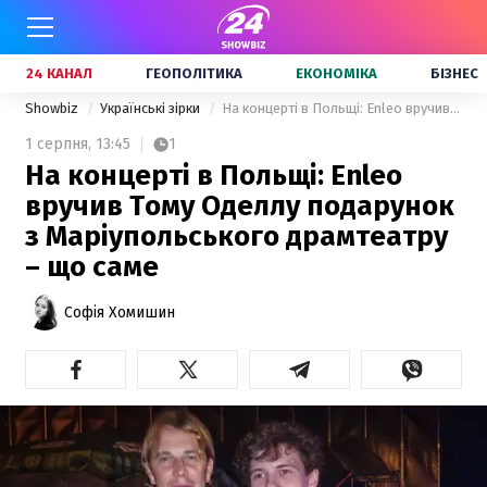
24 КАНАЛ
ГЕОПОЛІТИКА
ЕКОНОМІКА
БІЗНЕС
Showbiz
Українські зірки
На концерті в Польщі: Enleo вручив Тому Оделлу подарунок з Маріупольського драмтеатру – що саме
1 серпня,
13:45
1
На концерті в Польщі: Enleo
вручив Тому Оделлу подарунок
з Маріупольського драмтеатру
– що саме
Софія Хомишин