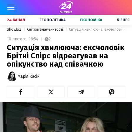
24 КАНАЛ
ГЕОПОЛІТИКА
ЕКОНОМІКА
БІЗНЕС
Showbiz
Світові знаменитості
Ситуація хвилююча: ексчоловік Брітні Спірс відреагував на опікунство над співачкою
10 лютого,
16:54
2
Ситуація хвилююча: ексчоловік
Брітні Спірс відреагував на
опікунство над співачкою
Марія Касій