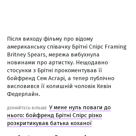
Після виходу фільму про відому
американську співачку Брітні Спірс Framing
Britney Spears, мережа вибухнула
новинами про артистку. Нещодавно
стосунки з Брітні прокоментував її
бойфренд Сем Асгарі, а тепер публічно
висловився її колишній чоловік Кевін
Федерлайн.
У мене нуль поваги до
ДІЗНАЙТЕСЬ БІЛЬШЕ
нього: бойфренд Брітні Спірс різко
розкритикував батька коханої