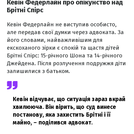
Кевін Федерлайн про опікунство над
Брітні Спірс
Кевін Федерлайн не виступив особисто,
але передав свої думки через адвоката. За
його словами, найважливішим для
екскоханого зірки є спокій та щастя дітей
Брітні Спірс: 15-річного Шона та 14-річного
Джейдена. Після розлучення подружжя діти
залишилися з батьком.
Кевін відчуває, що ситуація зараз вкрай
хвилююча. Він вірить, що суд винесе
постанову, яка захистить Брітні і її
майно,
– поділився адвокат.