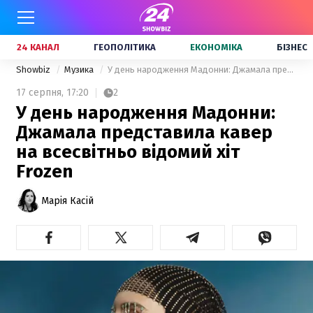
24 КАНАЛ
ГЕОПОЛІТИКА
ЕКОНОМІКА
БІЗНЕС
Showbiz
Музика
У день народження Мадонни: Джамала представила кавер на всесвітньо відомий хіт Frozen
17 серпня,
17:20
2
У день народження Мадонни:
Джамала представила кавер
на всесвітньо відомий хіт
Frozen
Марія Касій