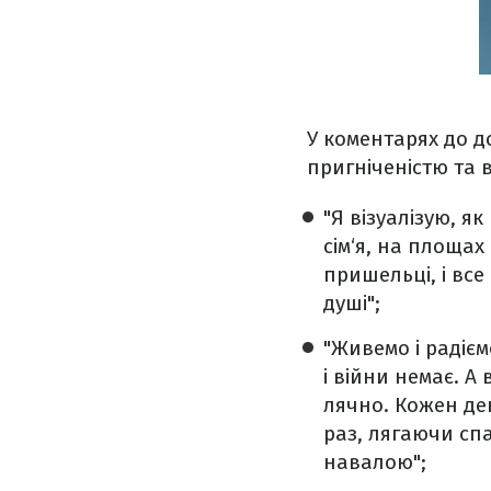
У коментарях до 
пригніченістю та 
"Я візуалізую, я
сім‘я, на площах
пришельці, і все
душі";
"Живемо і радієм
і війни немає. А
лячно. Кожен день
раз, лягаючи спа
навалою";