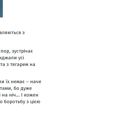
вляються з
пор, зустрічає
жджали усі
 та з тягарем на
ли їх немає – наче
тами, бо дуже
на ніч... І кожен
ю боротьбу з цією