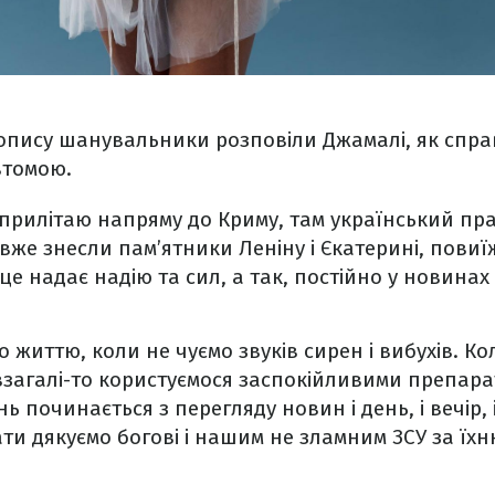
допису шанувальники розповіли Джамалі, як спра
втомою.
к прилітаю напряму до Криму, там український пра
 вже знесли пам’ятники Леніну і Єкатерині, повиї
 це надає надію та сил, а так, постійно у новинах
о життю, коли не чуємо звуків сирен і вибухів. Ко
 взагалі-то користуємося заспокійливими препара
 починається з перегляду новин і день, і вечір, і 
ти дякуємо богові і нашим не зламним ЗСУ за їхн