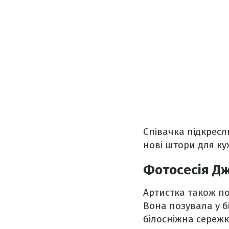
Співачка підкресл
нові штори для кух
Фотосесія Д
Артистка також по
Вона позувала у б
білосніжна сережка