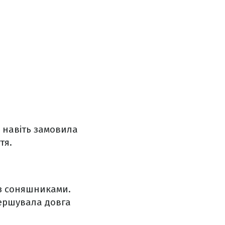
 навіть замовила
тя.
 з соняшниками.
вершувала довга