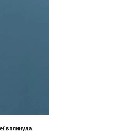
еї вплинула