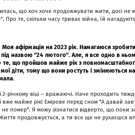
лась, що хоч хоче продовжувати жити, досі не м
". Про те, скільки часу триває війна, їй нагадують
 Моя афірмація на 2023 рік. Намагаюся зробити
 під назвою "24 лютого". Але, я все одно в ньо
 те, що пройшов майже рік з повномасштабно
мої діти, тому що вони ростуть і змінюються на
мала.
4- і 2-річному віці – вражаючі. Наче проходить тижд
і вже майже рік! Емірове перед сном "А давай за
то не помер". Я можу зізнатися відверто, що поки
Життя продовжується, а ти все ще не рухаєшся в