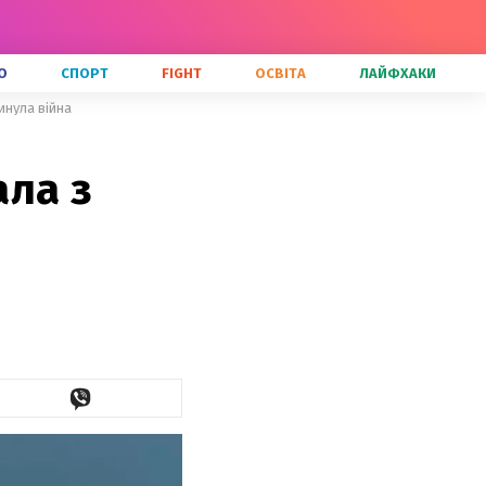
О
СПОРТ
FIGHT
ОСВІТА
ЛАЙФХАКИ
инула війна
ала з