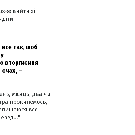
оже вийти зі
 діти.
 все так, щоб
му
го вторгнення
 очах,
–
ень, місяць, два чи
втра прокинемось,
 залишаюся все
перед…"