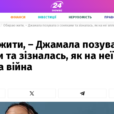
ФІНАНСИ
ІНВЕСТИЦІЇ
НЕРУХОМІСТЬ
ПРАВ
Обираю жити, – Джамала позувала з соняхами та зізналась, як на неї впл
жити, – Джамала позув
 та зізналась, як на неї
а війна