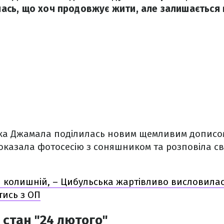
алась, що хоч продовжує жити, але залишається в
чка Джамала поділилась новим щемливим дописом
показала фотосесію з соняшником та розповіла с
й колишній, – Цибульська жартівливо висловилас
тись з ОП
стан "24 лютого"