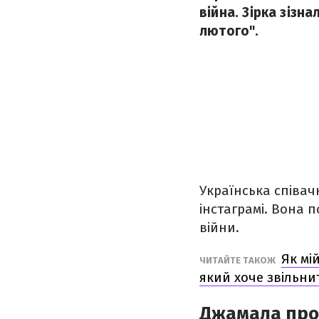
війна. Зірка зізн
лютого".
Українська співа
інстаграмі. Вона 
війни.
Як мі
ЧИТАЙТЕ ТАКОЖ
який хоче звільни
Джамала про 