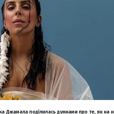
чка Джамала поділилась думками про те, як на н