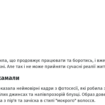
ила, що продовжує працювати та боротись, і вже
ні. Але так і не може прийняти сучасні реалії жит
жамали
казала неймовірні кадри з фотосесії, які робила
ілих джинсах та напівпрозорій блузці. Образ до
 з пір'я та зачіска в стилі "мокрого" волосся.