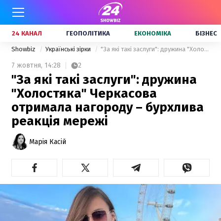
24 КАНАЛ
ГЕОПОЛІТИКА
ЕКОНОМІКА
БІЗНЕС
Showbiz
Українські зірки
"За які такі заслуги": дружина "Холостяка" Черкасова отримала нагороду – бурхлива реакція мережі
7 жовтня,
14:28
2
"За які такі заслуги": дружина
"Холостяка" Черкасова
отримала нагороду – бурхлива
реакція мережі
Марія Касій