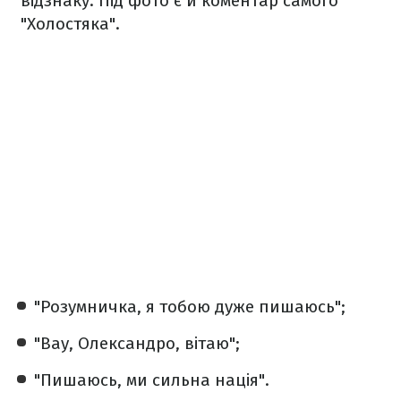
відзнаку. Під фото є й коментар самого
"Холостяка".
"Розумничка, я тобою дуже пишаюсь";
"Вау, Олександро, вітаю";
"Пишаюсь, ми сильна нація".