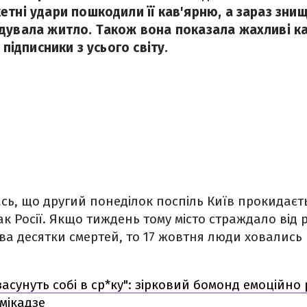
етні удари пошкодили її кав'ярню, а зараз зни
дувала житло. Також вона показала жахливі кад
 підписники з усього світу.
сь, що другий понеділок поспіль Київ прокидаєть
к Росії. Якщо тиждень тому місто страждало від 
а десятки смертей, то 17 жовтня люди ховались 
асунуть собі в ср*ку": зірковий бомонд емоційно 
мікадзе