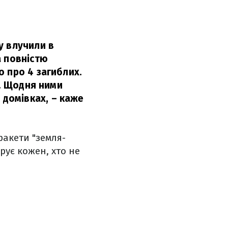
у влучили в
а повністю
 про 4 загиблих.
в. Щодня ними
 домівках,
– каже
ракети "земля-
рує кожен, хто не