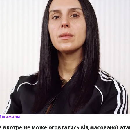
 Джамали
 вкотре не може оговтатись від масованої ата