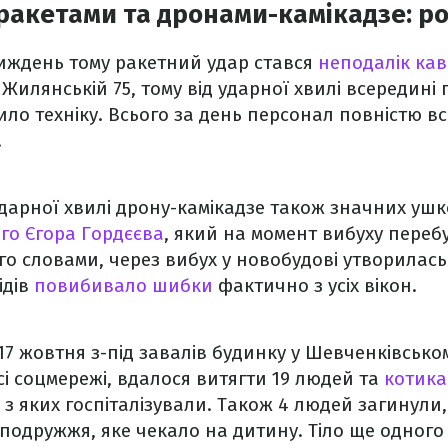
ракетами та дронами-камікадзе: ро
иждень тому ракетний удар стався
неподалік кав
 Жилянській 75, тому від ударної хвилі всередині
ило техніку. Всього за день персонал повністю в
.
ударної хвилі дрону-камікадзе також значних уш
го Єгора Гордєєва
, який на момент вибуху перебу
го словами, через вибух у новобудові утворилась
ідів
повибивало шибки
фактично з усіх вікон.
17 жовтня з-під завалів будинку у Шевченківсько
сі соцмережі, вдалося витягти 19 людей та
котика
 з яких госпіталізували. Також 4 людей загинули,
 подружжя, яке чекало на дитину. Тіло ще одного