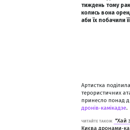
тиждень тому рак
колись вона орен
аби їх побачили її
Артистка поділила
терористичних ата
принесло понад дв
дронів-камікадзе
.
"Хай з
ЧИТАЙТЕ ТАКОЖ
Києва дронами-ка