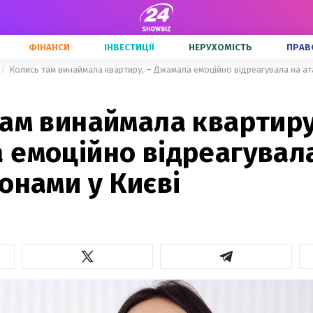
ФІНАНСИ
ІНВЕСТИЦІЇ
НЕРУХОМІСТЬ
ПРАВ
Колись там винаймала квартиру, – Джамала емоційно відреагувала на ат
ам винаймала квартиру
 емоційно відреагувал
онами у Києві