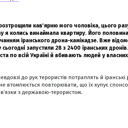
розтрощили кав'ярню мого чоловіка, цього раз
му я колись винаймала квартиру. Його половин
чанням іранського дрона-камікадзе. Вже відомо
 сьогодні запустили 28 з 2400 іранських дроні
ста по всій Україні й вбивають людей у власних
евдовзі до рук терористів потраплять й іранські 
 не втомлюється повторювати, що їх купує спонсо
 зв’язки з державою-терористом.