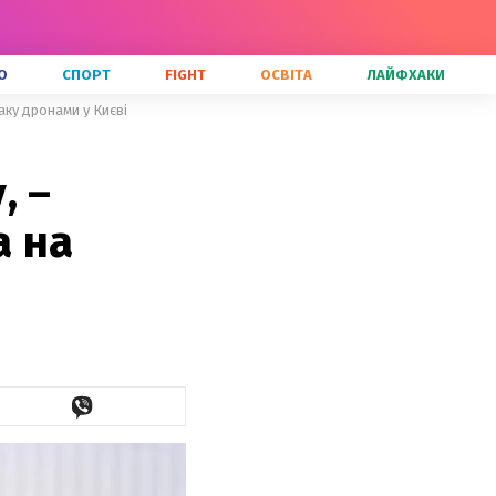
О
СПОРТ
FIGHT
ОСВІТА
ЛАЙФХАКИ
аку дронами у Києві
, –
а на