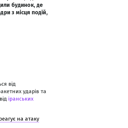
щили будинок, де
ри з місця подій,
ся від
ракетних ударів та
від
іранських
реагує на атаку