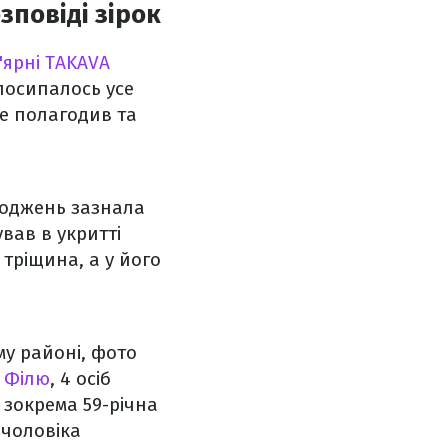
зповіді зірок
'ярні TAKAVA
 посипалось усе
се полагодив та
коджень зазнала
вав в укритті
 тріщина, а у його
му районі, фото
 Філю
, 4 осіб
 зокрема 59-річна
 чоловіка