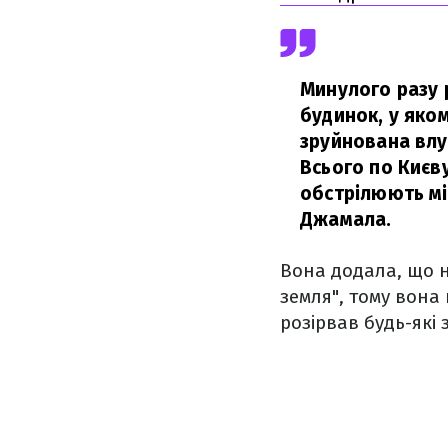
Минулого разу 
будинок, у яко
зруйнована влу
Всього по Києву
обстрілюють мі
Джамала.
Вона додала, що н
земля", тому вона
розірвав будь-які