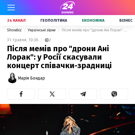
24 КАНАЛ
ГЕОПОЛІТИКА
ЕКОНОМІКА
БІЗНЕС
Showbiz
Українські зірки
Після мемів про "дрони Ані Лорак": у Росії скасували концерт співачки-зрадниці
31 травня,
10:36
2
Після мемів про "дрони Ані
Лорак": у Росії скасували
концерт співачки-зрадниці
Марія Бондар