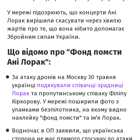
У мережі підозрюють, що концерти Ані
Лорак вирішили скасувати через хвилю
жартів про те, що вона нібито допомагає
Збройним силам України.
Що відомо про "Фонд помсти
Ані Лорак":
За атаку дронів на Москву 30 травня
українці
подякували співачці-зрадниці
Лорак
та пропутинському співаку Філіпу
Кіркорову. У мережі поширили фото з
уламками безпілотника, на якому видно
наклейку "фонд помсти" та ім'я Лорак.
Водночас в ОП заявили, що українська
сторона не має прямого стосунку до атаки