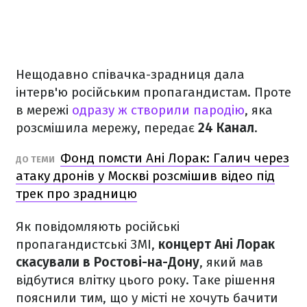
Нещодавно співачка-зрадниця дала
інтерв'ю російським пропагандистам. Проте
в мережі
одразу ж створили пародію
, яка
розсмішила мережу, передає
24 Канал
.
Фонд помсти Ані Лорак: Галич через
ДО ТЕМИ
атаку дронів у Москві розсмішив відео під
трек про зрадницю
Як повідомляють російські
пропагандистські ЗМІ,
концерт Ані Лорак
скасували в Ростові-на-Дону
, який мав
відбутися влітку цього року. Таке рішення
пояснили тим, що у місті не хочуть бачити