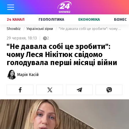
24 КАНАЛ
ГЕОПОЛІТИКА
ЕКОНОМІКА
БІЗНЕС
Showbiz
Українські зірки
"Не давала собі це зробити": чому Леся Нікітюк свідомо голодувала перші місяці війни
29 червня,
18:13
2
"Не давала собі це зробити":
чому Леся Нікітюк свідомо
голодувала перші місяці війни
Марія Касій