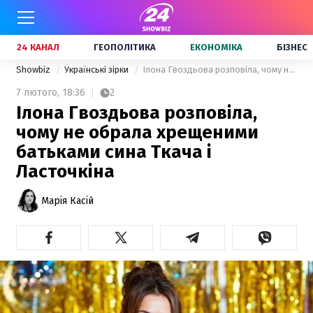
24 КАНАЛ
ГЕОПОЛІТИКА
ЕКОНОМІКА
БІЗНЕС
Showbiz
Українські зірки
Ілона Гвоздьова розповіла, чому не обрала хрещеними батьками сина Ткача і Ласточкіна
7 лютого,
18:36
2
Ілона Гвоздьова розповіла,
чому не обрала хрещеними
батьками сина Ткача і
Ласточкіна
Марія Касій