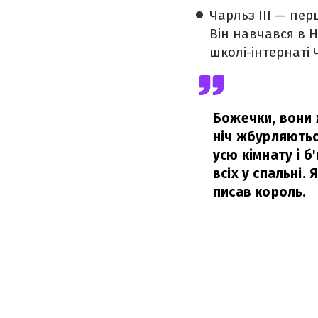
Чарльз III — пе
Він навчався в H
школі-інтернаті 
Божечки, вони 
ніч жбурляютьс
усю кімнату і 
всіх у спальні.
писав король.