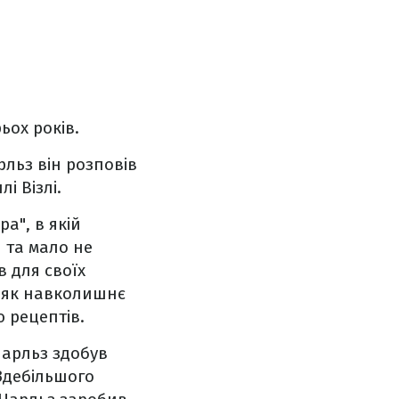
ьох років.
рльз він розповів
лі Візлі.
а", в якій
 та мало не
в для своїх
і як навколишнє
 рецептів.
Чарльз здобув
Здебільшого