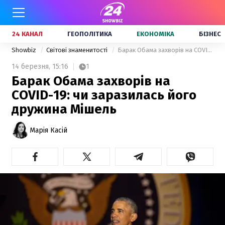
24 КАНАЛ
ГЕОПОЛІТИКА
ЕКОНОМІКА
БІЗНЕС
Showbiz
Світові знаменитості
Барак Обама захворів на COVID-19: чи заразилась його дружина Мішель
14 березня,
15:16
1
Барак Обама захворів на
COVID-19: чи заразилась його
дружина Мішель
Марія Касій