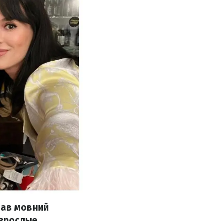
вав мовний
Взрослые