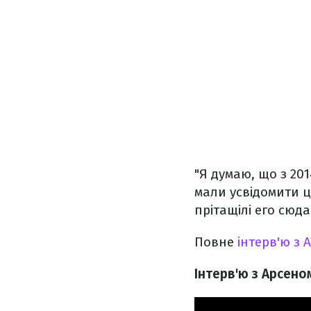
"Я думаю, що з 20
мали усвідомити це
прітащілі его сюда
Повне
інтерв'ю з
Інтерв'ю з Арсено