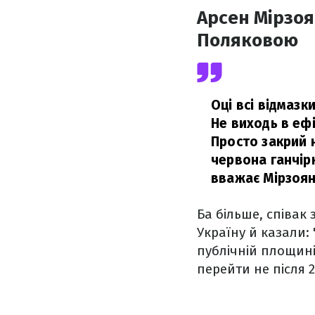
Арсен Мірзоя
Поляковою
Оці всі відмазк
Не виходь в ефі
Просто закрий н
червона ганчірк
вважає Мірзоян
Ба більше, співак
Україну й казали:
публічній площині
перейти не після 2