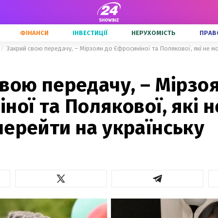
ФІНАНСИ
ІНВЕСТИЦІЇ
НЕРУХОМІСТЬ
ПРАВ
Закрий свою передачу, – Мірзоян до Єфросиніної та Полякової, які не м
вою передачу, – Мірзо
ної та Полякової, які н
перейти на українську