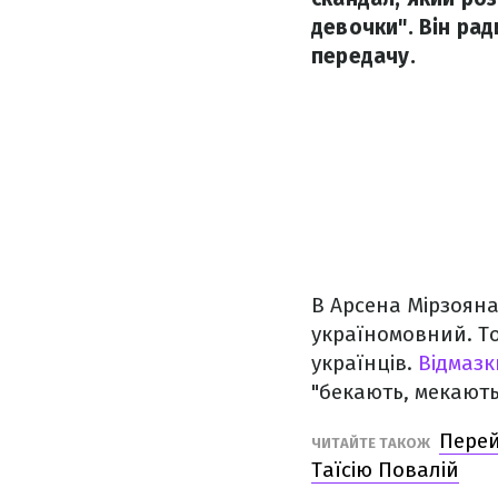
девочки". Він рад
передачу.
В Арсена Мірзояна
україномовний. То
українців.
Відмазк
"бекають, мекають
Перей
ЧИТАЙТЕ ТАКОЖ
Таїсію Повалій