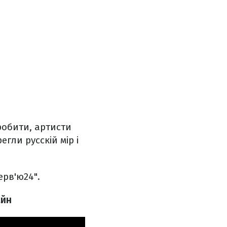
робити, артисти
егли русскій мір і
ерв'ю24".
айн