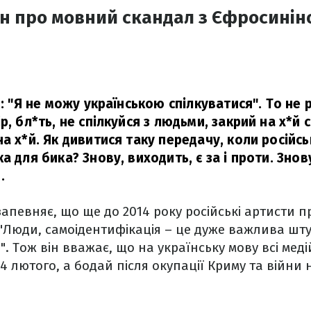
н про мовний скандал з Єфросинін
и: "Я не можу українською спілкуватися". То не 
р, бл*ть, не спілкуйся з людьми, закрий на х*й
а х*й. Як дивитися таку передачу, коли російс
а для бика? Знову, виходить, є за і проти. Знов
.
 запевняє, що ще до 2014 року російські артисти 
 "Люди, самоідентифікація – це дуже важлива шту
". Тож він вважає, що на українську мову всі мед
4 лютого, а бодай після окупації Криму та війни 