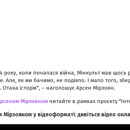
14 року, коли почалася війна, Мінкульт мав щось 
. Але, як ми бачимо, не подіяло. І мало того, збер
. Отака історія", – наголошує Арсен Мірзоян.
 Арсеном Мірзояном
читайте в рамках проєкту "Інт
м Мірзояном у відеоформаті: дивіться відео онл