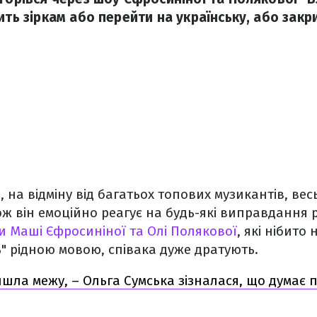
ить зіркам або перейти на українську, або зак
, на відміну від багатьох топових музикантів, ве
ж він емоційно реагує на будь-які виправдання 
и Маші Єфросиніної та Олі Полякової
, які нібито
" рідною мовою, співака дуже дратують.
шла межу, – Ольга Сумська зізналася, що думає