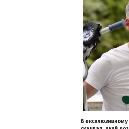
В ексклюзивному 
скандал, який ро