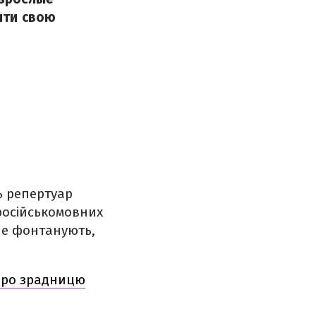
рити свою
сь репертуар
російськомовних
 не фонтанують,
 про зрадницю