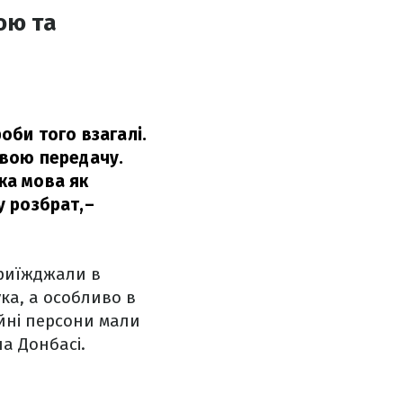
ою та
роби того взагалі.
 свою передачу.
ька мова як
у розбрат,
–
приїжджали в
ка, а особливо в
ійні персони мали
на Донбасі.