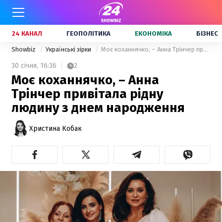
24 КАНАЛ
ГЕОПОЛІТИКА
ЕКОНОМІКА
БІЗНЕС
Showbiz
Українські зірки
Моє коханнячко, – Анна Трінчер привітала рідну людину з днем народження
30 січня,
16:36
2
Моє коханнячко, – Анна
Трінчер привітала рідну
людину з днем народження
Христина Кобак