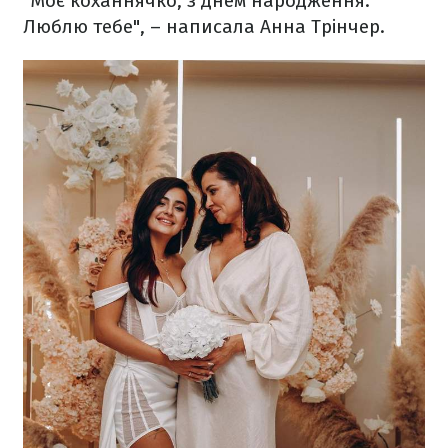
"Моє коханнячко, з днем народження.
Люблю тебе", – написала Анна Трінчер.