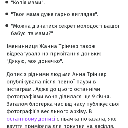
"Копія мами".
"Твоя мама дуже гарно виглядає".
"Можна дізнатися секрет молодості вашої
бабусі та мами?"
Іменинниця Жанна Трінчер також
відреагувала на привітання доньки:
"Дякую, моя донечко".
Допис з рідними людьми Анна Трінчер
опублікувала після певної паузи в
інстаграмі. Адже до цього останніми
фотографіями вона ділилася ще 9 січня.
Загалом блогерка час від часу публікує свої
фотографії з весільного архіву. В
останньому дописі
співачка показала, яке
взуття приміряла для покупки на весілля.