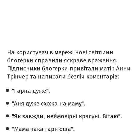
На користувачів мережі нові світлини
блогерки справили яскраве враження.
Підписники блогерки привітали матір Анни
Трінчер та написали безліч коментарів:
"Гарна дуже".
"Аня дуже схожа на маму".
"Як завжди, неймовірні красуні. Вітаю".
"Мама така гарнюща".