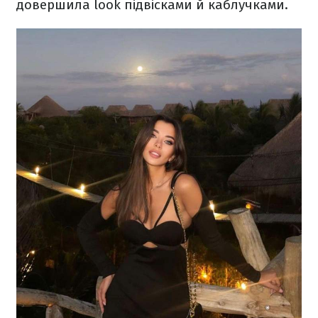
довершила look підвісками й каблучками.