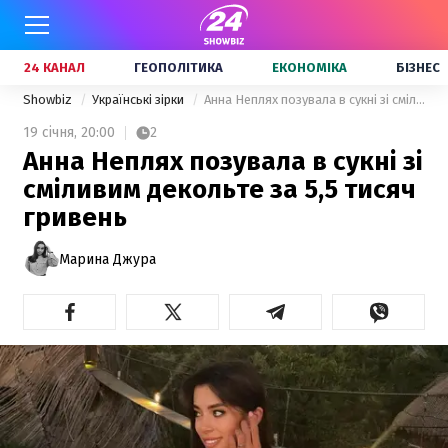
24 КАНАЛ
ГЕОПОЛІТИКА
ЕКОНОМІКА
БІЗНЕС
Showbiz
Українські зірки
Анна Неплях позувала в сукні зі сміливим декольте за 5,5 тисяч гривень
19 січня,
20:00
2
Анна Неплях позувала в сукні зі
сміливим декольте за 5,5 тисяч
гривень
Марина Джура