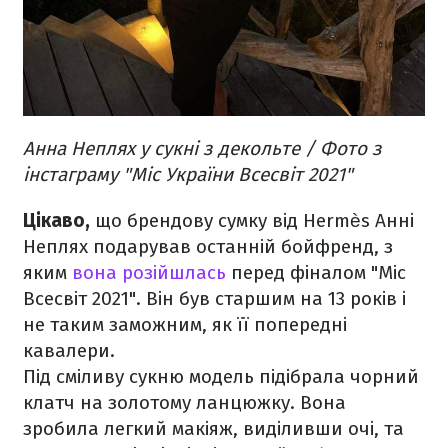
Анна Неплях у сукні з декольте / Фото з
інстаграму "Міс України Всесвіт 2021"
Цікаво,
що брендову сумку від Hermès Анні
Неплях подарував останній бойфренд, з
яким
вона розійшлась
перед фіналом "Міс
Всесвіт 2021". Він був старшим на 13 років і
не таким заможним, як її попередні
кавалери.
Під сміливу сукню модель підібрала чорний
клатч на золотому ланцюжку. Вона
зробила легкий макіяж, виділивши очі, та