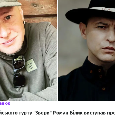
ивнюк
йського гурту "Звери" Роман Білик виступав про