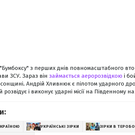
т "Бумбоксу" з перших днів повномасштабного вт
ви ЗСУ. Зараз він
займається аеророзвідкою
і б
сонщині. Андрій Хливнюк є пілотом ударного др
 розвідує і виконує ударні місії на Південному н
и:
 УКРАЇНОЮ
УКРАЇНСЬКІ ЗІРКИ
ЗІРКИ В ТЕРОБО