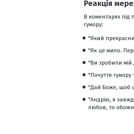
Реакція мер
В коментарях під 
гумору:
"Який прекрасни
"Як це мило. Пер
"Ви зробили мій 
"Почуття гумору 
"Дай Боже, щоб 
"Андрію, я завжд
любов, то обож