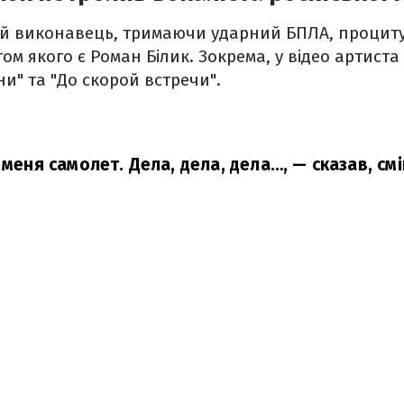
кий виконавець, тримаючи ударний БПЛА, проциту
стом якого є Роман Білик. Зокрема, у відео артис
ни" та "До скорой встречи".
 меня самолет. Дела, дела, дела…,
— сказав, смі