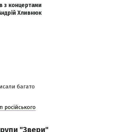
ав з концертами
 Андрій Хливнюк
исали багато
п російського
групи "Звери"