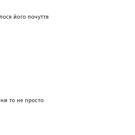
лося його почуття
йни то не просто