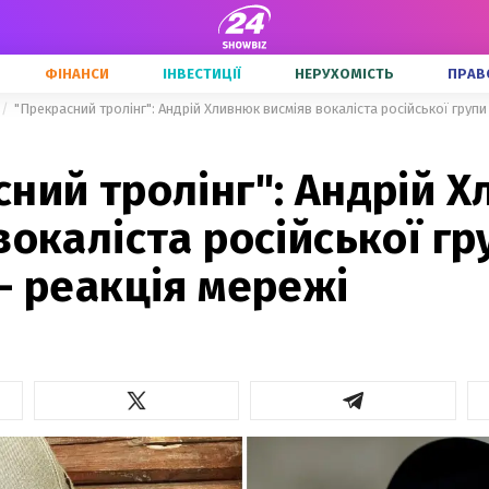
ФІНАНСИ
ІНВЕСТИЦІЇ
НЕРУХОМІСТЬ
ПРАВ
"Прекрасний тролінг": Андрій Хливнюк висміяв вокаліста російської групи
ний тролінг": Андрій 
вокаліста російської гр
– реакція мережі