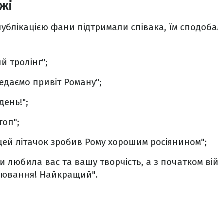
ежі
публікацією фани підтримали співака, їм сподоба
й тролінг";
едаємо привіт Роману";
день!";
топ";
цей літачок зробив Рому хорошим росіянином";
и любила вас та вашу творчість, а з початком ві
нювання! Найкращий".