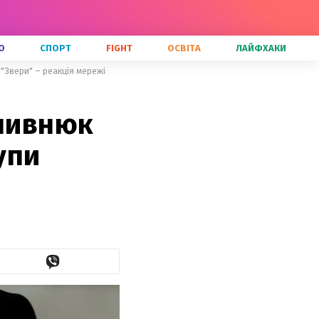
О
СПОРТ
FIGHT
ОСВІТА
ЛАЙФХАКИ
 "Звери" – реакція мережі
Хливнюк
упи