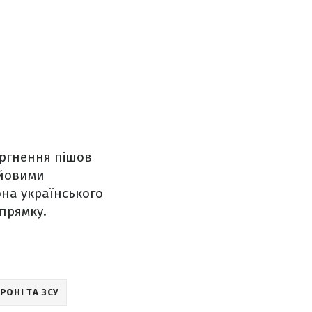
оргнення пішов
ойовими
она українського
апрямку.
РОНІ ТА ЗСУ