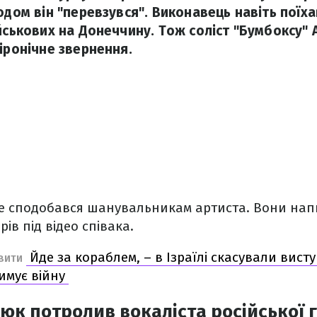
одом він "перевзувся". Виконавець навіть поїх
ійськових на Донеччину. Тож соліст "Бумбоксу"
іронічне звернення.
же сподобався шанувальникам артиста. Вони нап
ів під відео співака.
Йде за кораблем, – в Ізраїлі скасували висту
ВИТИ
римує війну
юк потролив вокаліста російської 