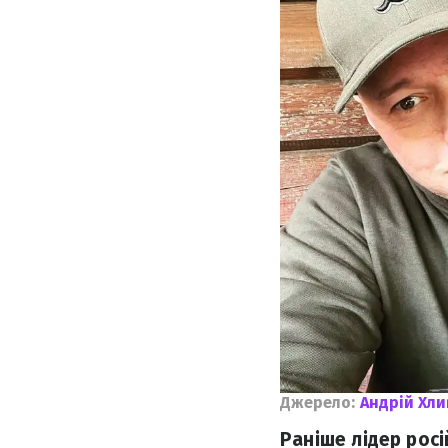
Джерело:
Андрій Хл
Раніше лідер росі