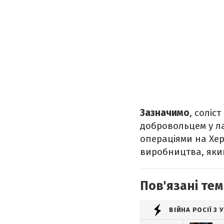
Зазначимо
, соліс
добровольцем у ла
операціями на Хер
виробництва, який
Пов'язані тем
ВІЙНА РОСІЇ З