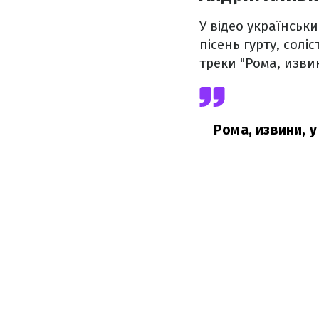
У відео українсь
пісень гурту, солі
треки "Рома, изви
Рома, извини, у