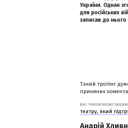
України. Однак зг
для російських в
записав до нього 
Такий тролінг ду
приємних коментар
ВАС ТАКОЖ МОЖЕ ЗАЦІКА
театру, який підт
Андрій Хливн