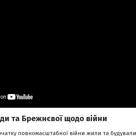
ди та Брежнєвої щодо війни
очатку повномасштабної війни жили та будували к