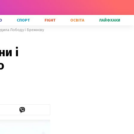
О
СПОРТ
FIGHT
ОСВІТА
ЛАЙФХАКИ
судила Лободу і Брежнєву
ни і
о