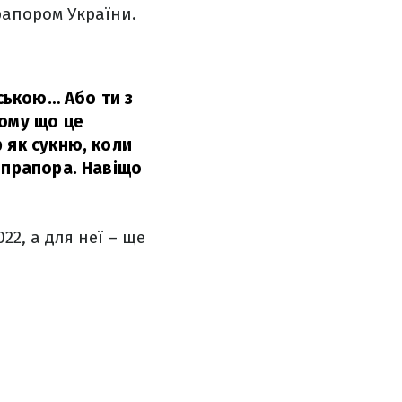
рапором України.
йською… Або ти з
Тому що це
 як сукню, коли
 прапора. Навіщо
22, а для неї – ще