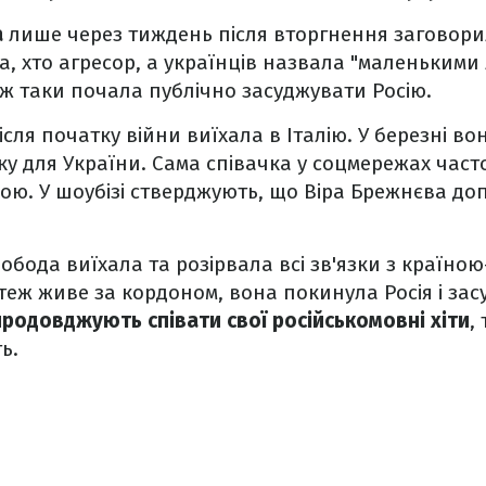
а
лише через тиждень після вторгнення заговорил
а, хто агресор, а українців назвала "маленькими
ж таки почала публічно засуджувати Росію.
ісля початку війни виїхала в Італію. У березні во
рку для України. Сама співачка у соцмережах час
ою. У шоубізі стверджують, що Віра Брежнєва до
обода виїхала та розірвала всі зв'язки з країно
еж живе за кордоном, вона покинула Росія і засу
продовджують співати свої російськомовні хіти
,
ь.