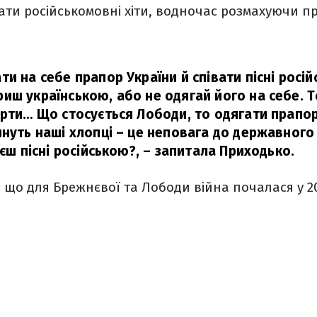
ти російськомовні хіти, водночас розмахуючи п
и на себе прапор України й співати пісні росі
иш українською, або не одягай його на себе. 
арти… Що стосується Лободи, то одягати прапор
инуть наші хлопці – це неповага до державного
аєш пісні російською?,
– запитала Приходько.
 що для Брежнєвої та Лободи війна почалася у 20