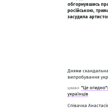
обгорнувшись пра
російською, трим
засудила артисток 
Днями скандальн
випробування укра
"Це огидно"
ЦІКАВО
українців
Співачка Анастас