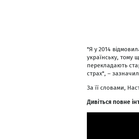
"Я у 2014 відмовил
українську, тому 
перекладають стар
страх", – зазначил
За її словами, На
Дивіться повне ін