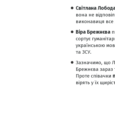
Світлана Лобод
вона не відповіл
виконавиця все 
Віра Брежнєва
п
сортує гуманіта
українською мов
та ЗСУ.
Зазначимо, що Л
Брежнєва зараз т
Проте співачки
вірять у їх щиріст