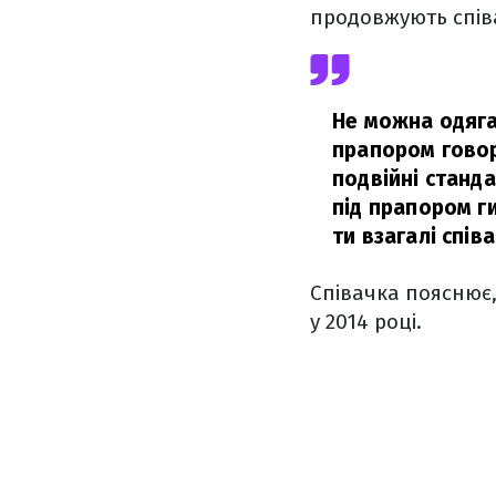
продовжують співа
Не можна одягат
прапором говор
подвійні станд
під прапором г
ти взагалі спів
Співачка пояснює,
у 2014 році.