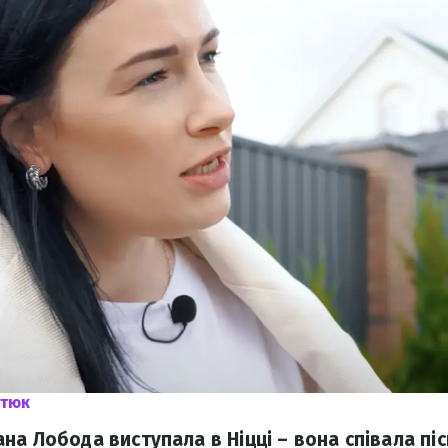
отюк
а Лобода виступала в Ніцці – вона співала піс