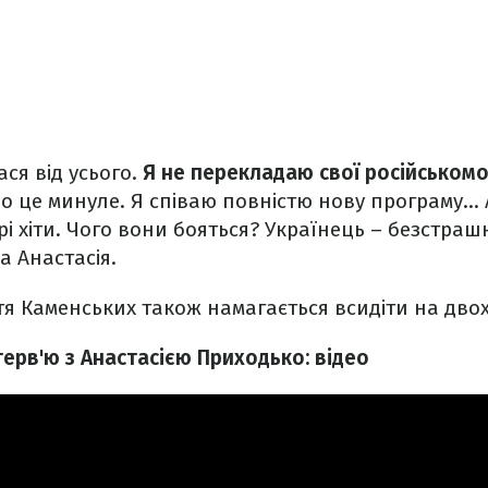
ася від усього.
Я не перекладаю свої російськомо
що це минуле. Я співаю повністю нову програму…
і хіти. Чого вони бояться? Українець – безстрашн
а Анастасія.
стя Каменських також намагається всидіти на двох
терв'ю з Анастасією Приходько: відео