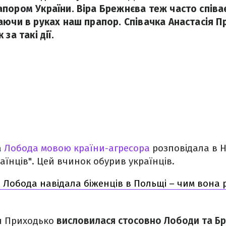
пором України. Віра Брежнєва теж часто співа
аючи в руках наш прапор. Співачка Анастасія 
за такі дії.
а
Лобода мовою країни-агресора
розповідала в Н
їнців". Цей вчинок обурив українців.
: Лобода навідала біженців в Польщі – чим вона
ія Приходько
висловилася стосовно Лободи та Б