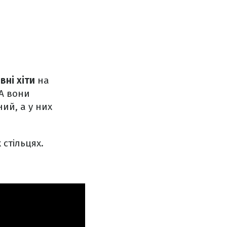
вні хіти
на
 А вони
ий, а у них
 стільцях.