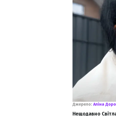
Джерело:
Аліна Дор
Нещодавно Світлан