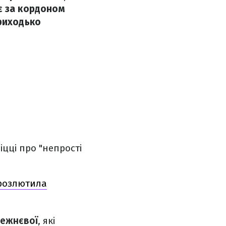
є за кордоном
Приходько
іцці про "непрості
 розлютила
режнєвої
, які