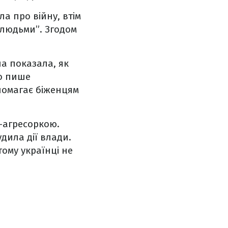
а про війну, втім
 людьми”. Згодом
на показала, як
то пише
помагає біженцям
ю-агресоркою.
дила дії влади.
 тому українці не