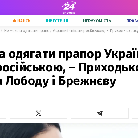
ФІНАНСИ
ІНВЕСТИЦІЇ
НЕРУХОМІСТЬ
ПРАВ
Не можна одягати прапор України і співати російською, – Приходько за
 одягати прапор Украї
російською, – Приходьк
 Лободу і Брежнєву