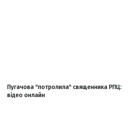
Пугачова "потролила" священника РПЦ:
відео онлайн