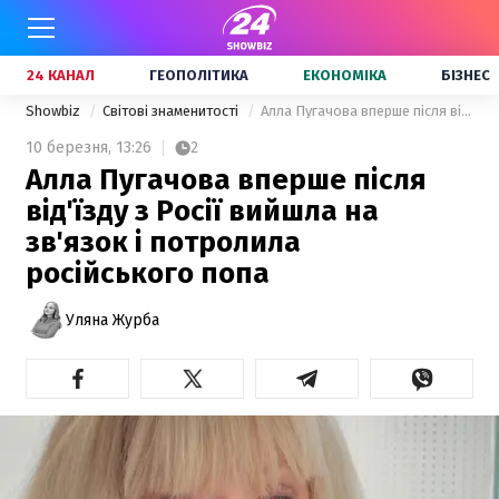
24 КАНАЛ
ГЕОПОЛІТИКА
ЕКОНОМІКА
БІЗНЕС
Showbiz
Світові знаменитості
Алла Пугачова вперше після від'їзду з Росії вийшла на зв'язок і потролила російського попа
10 березня,
13:26
2
Алла Пугачова вперше після
від'їзду з Росії вийшла на
зв'язок і потролила
російського попа
Уляна Журба