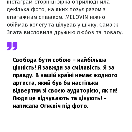
інстаграм-сторінці зірка оприлюднила
декілька фото, на яких позує разом з
епатажним співаком. MELOVIN ніжно
обіймав колегу та цілував у щічку. Сама ж
Злата висловила дружню любов та повагу.
Свобода бути собою – найбільша
цінність! Я завжди за сміливість. Я за
правду. В нашій країні немає жодного
артиста, який був би настільки
відвертим зі своєю аудиторією, як ти!
Люди це відчувають та цінують!
–
написала Огнєвіч під фото.