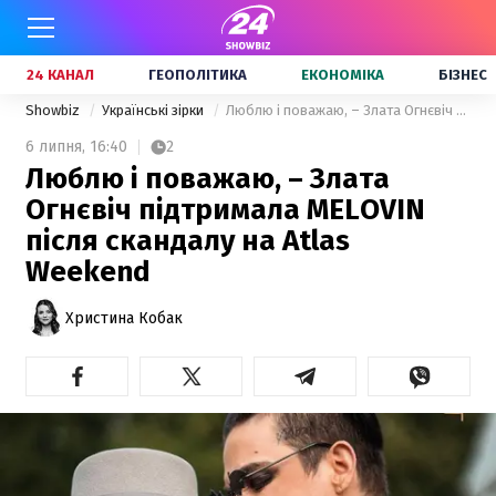
24 КАНАЛ
ГЕОПОЛІТИКА
ЕКОНОМІКА
БІЗНЕС
Showbiz
Українські зірки
Люблю і поважаю, – Злата Огнєвіч підтримала MELOVIN після скандалу на Atlas Weekend
6 липня,
16:40
2
Люблю і поважаю, – Злата
Огнєвіч підтримала MELOVIN
після скандалу на Atlas
Weekend
Христина Кобак