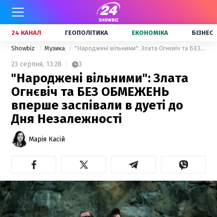
24 КАНАЛ
ГЕОПОЛІТИКА
ЕКОНОМІКА
БІЗНЕС
Showbiz
Музика
"Народжені вільними": Злата Огнєвіч та БЕЗ ОБМЕЖЕНЬ вперше заспівали в дуеті до Дня Незалежності
23 серпня,
13:28
3
"Народжені вільними": Злата
Огнєвіч та БЕЗ ОБМЕЖЕНЬ
вперше заспівали в дуеті до
Дня Незалежності
Марія Касій