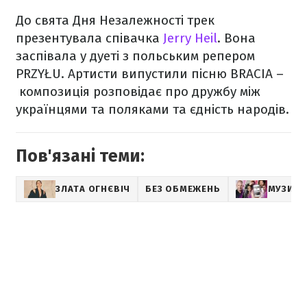
До свята Дня Незалежності трек
презентувала співачка
Jerry Heil
. Вона
заспівала у дуеті з польським репером
PRZYŁU. Артисти випустили пісню BRACIA –
композиція розповідає про дружбу між
українцями та поляками та єдність народів.
Пов'язані теми:
ЗЛАТА ОГНЄВІЧ
БЕЗ ОБМЕЖЕНЬ
МУЗИКА