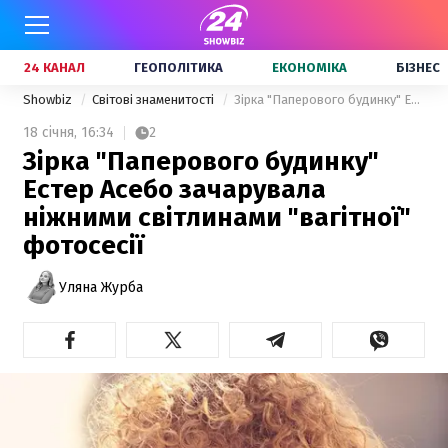
24 КАНАЛ
ГЕОПОЛІТИКА
ЕКОНОМІКА
БІЗНЕС
Showbiz
Світові знаменитості
Зірка "Паперового будинку" Естер Асебо зачарувала ніжними світлинами "вагітної" фотосесії
18 січня,
16:34
2
Зірка "Паперового будинку"
Естер Асебо зачарувала
ніжними світлинами "вагітної"
фотосесії
Уляна Журба